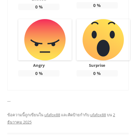
0
%
0
%
Angry
Surprise
0
%
0
%
…
ข้อความนี้ถูกเขียนใน
ufafox88
และติดป้ายกำกับ
ufafox88
บน
2
ธันวาคม 2025