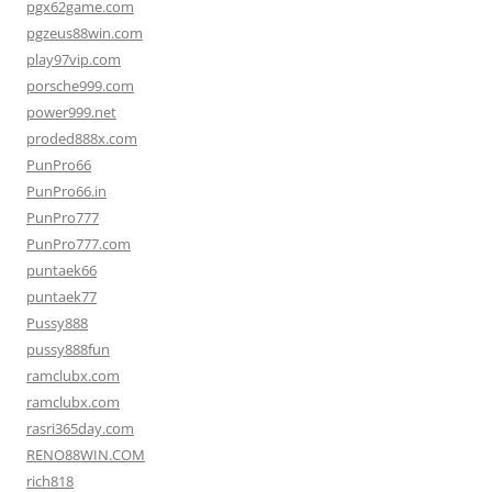
pgx62game.com
pgzeus88win.com
play97vip.com
porsche999.com
power999.net
proded888x.com
PunPro66
PunPro66.in
PunPro777
PunPro777.com
puntaek66
puntaek77
Pussy888
pussy888fun
ramclubx.com
ramclubx.com
rasri365day.com
RENO88WIN.COM
rich818