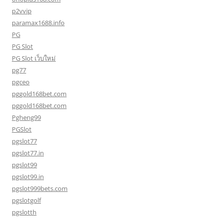
p2vvip
paramax1688.info
PG
PG Slot
PG Slot เว็บใหม่
pg77
pgceo
pggold168bet.com
pggold168bet.com
Pgheng99
PGSlot
pgslot77
pgslot77.in
pgslot99
pgslot99.in
pgslot999bets.com
pgslotgolf
pgslotth