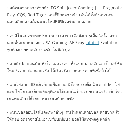
• สล็อตจากหลายค่ายดัง: PG Soft, Joker Gaming, JILI, Pragmatic
Play, CQ9, Red Tiger และก็อีกหลายเจ้า เล่นได้ทั้งยังแนวเกม
คลาสสิกและสล็อตแนวใหม่ที่มีฟีเจอร์หลากหลาย
• คาสิโนสดครบทุกประเภท: บาคาร่า เสือมังกร รูเล็ต ไฮโล จาก
ค่ายชั้นแนวหน้าอย่าง SA Gaming, AE Sexy,
ufabet
Evolution
ทุกห้องถ่ายทอดสดภาพชัด ไม่มีสะดุด
• เกมยิงปลาเล่นบันเทิงใจ ไม่ลวงตา: ทั้งแบบคลาสสิกและก็เวอร์ชัน
ใหม่ ยิงง่าย ปลาตายจริง ได้เงินจริงจากหลายค่ายที่เชื่อถือได้
• เกมไพ่แบบ 3D แล้วก็เกมพื้นบ้าน: มีป๊อกกระเด้ง น้ำเต้าปูปลา ไพ่
แคง ไฮโล และก็เกมอื่นๆที่เล่นได้แบบไม่ต้องรอคอยคนจริง เข้าห้อง
เล่นคนเดียวได้เลย เหมาะสมกับสายชิล
• พนันบอลออนไลน์และกีฬาอื่นๆ: คนไหนกันสายบอล สายบาส ก็มี
ให้ครบ อัตราจ่ายไม่เอาเปรียบเทียบ มีบอลให้แทงทุกคู่ ทุกลีก