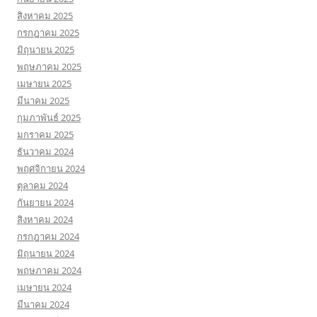
สิงหาคม 2025
กรกฎาคม 2025
มิถุนายน 2025
พฤษภาคม 2025
เมษายน 2025
มีนาคม 2025
กุมภาพันธ์ 2025
มกราคม 2025
ธันวาคม 2024
พฤศจิกายน 2024
ตุลาคม 2024
กันยายน 2024
สิงหาคม 2024
กรกฎาคม 2024
มิถุนายน 2024
พฤษภาคม 2024
เมษายน 2024
มีนาคม 2024