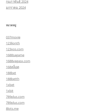
กุมภาพันธ์ 2024
มกราคม 2024
หมวดหมู่
037movie
123lionth
123xos.com
1688sagame
1688vegasx.com
168สล็อต
188bet
188betth
1xbet
1xbit
789plus.com
789plus.com
8lots.me