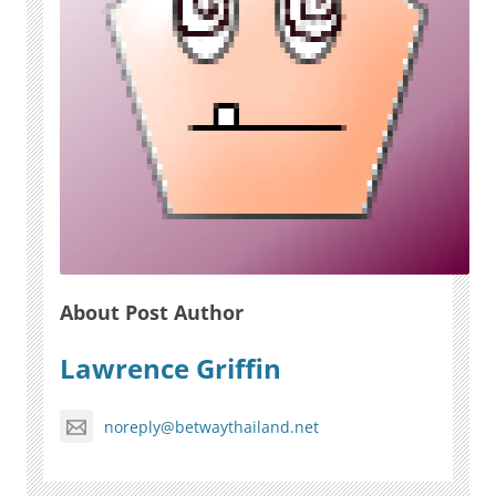
About Post Author
Lawrence Griffin
noreply@betwaythailand.net