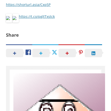
https://shorturl.asia/Cxq5P
https://t.co/pgltTxstck
Share