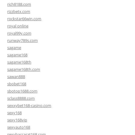
rich8188.com
rizzbetx.com
rockstar66win.com
royal online
royal99y.com
runway789s.com
sagame
sagame168
sagame168th
sagame168th.com
sawan888
sbobet168
sbotop1688.com
sclass8888.com
sexxybet168-casino.com
sexy168
sexy168vip
sexyauto168
sexybaccarat168.com