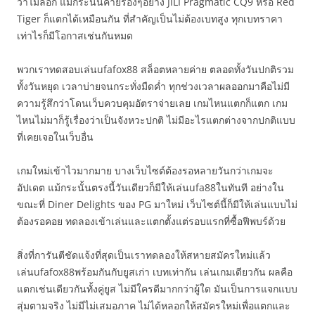
ว่าไม่ล็อก แม้กระนั้นค่ายรองๆอย่าง JILI Pragmatic CQ9 หรือ Red
Tiger ก็แตกได้เหมือนกัน ที่สำคัญเป็นไม่ต้องเบทสูง ทุกเบทราคา
เท่าไรก็มีโอกาสเช่นกันหมด
พวกเราทดสอบเล่นufafox88 สล็อตหลายค่าย ตลอดทั้งวันปกติรวม
ทั้งวันหยุด เวลาบ่ายจนกระทั่งมืดค่ำ ทุกช่วงเวลาผลออกมาคือไม่มี
ความรู้สึกว่าโดนเว็บควบคุมอัตราจ่ายเลย เกมไหนแตกก็แตก เกม
ไหนไม่มาก็รู้เรื่องว่าเป็นจังหวะปกติ ไม่มีอะไรแตกต่างจากปกติแบบ
ที่เคยเจอในเว็บอื่น
เกมใหม่เข้าไวมากมาย บางเว็บไซต์ต้องรอหลายวันกว่าเกมจะ
อัปเดต แม้กระนั้นตรงนี้วันเดียวก็มีให้เล่นufa88ในทันที อย่างใน
ขณะที่ Diner Delights ของ PG มาใหม่ เว็บไซต์นี้ก็มีให้เล่นแบบไม่
ต้องรอคอย ทดลองเข้าเล่นและแตกตั้งแต่รอบแรกที่ซื้อฟีพบร์ด้วย
สิ่งที่การันตีชัดแจ้งที่สุดเป็นเราทดลองให้สหายสมัครใหม่แล้ว
เล่นufafox88พร้อมกันกับยูสเก่า เบทเท่ากัน เล่นเกมเดียวกัน ผลคือ
แตกเช่นเดียวกันทั้งคู่ยูส ไม่มีใครดีมากกว่าผู้ใด มันเป็นการแจกแบบ
สุ่มตามจริง ไม่มีไม่เสมอภาค ไม่ได้หลอกให้สมัครใหม่เพื่อแตกและ