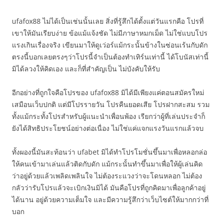
ufafox88 ไม่ได้เป็นเช่นนั้นเลย สิ่งที่รู้สึกได้ตั้งแต่วันแรกคือ โปรที่
เขาให้มันเรียบง่าย ข้อแม้แจ้งชัด ไม่มีภาษาหมกเม็ด ไม่ใช่แบบโปร
แรงเกินเรื่องจริง เขียนมาให้ดูเว่อร์แม้กระนั้นข้างในซ่อนเร้นกับดัก
ตรงนี้บอกเลยตรงๆว่าโปรนี้จำเป็นต้องทำเทิร์นเท่านี้ ได้โบนัสเท่านี้
มิได้ลวงให้คิดเอง และก็ที่สำคัญเป็น ไม่บังคับให้รับ
อีกอย่างที่ถูกใจคือโปรของ ufafox88 มิได้มีเพียงแค่ตอนสมัครใหม่
เสมือนเว็บปกติ แต่มีโปรรายวัน โปรคืนยอดเสีย โปรฝากสะสม รวม
ทั้งแม้กระทั้งโปรสำหรับผู้แนะนำเพื่อนพ้อง เรียกว่าผู้ที่เล่นประจำก็
ยังได้สิทธิประโยชน์อย่างต่อเนื่อง ไม่ใช่แค่แจกแรงวันแรกแล้วจบ
ทั้งผองนี้มันสะท้อนว่า ufabet มิได้ทำโปรโมชั่นขึ้นมาเพื่อหลอกล่อ
ให้คนเข้ามาเล่นแล้วติดกับดัก แม้กระนั้นทำขึ้นมาเพื่อให้ผู้เล่นคิด
ว่าอยู่ด้วยแล้วเพลิดเพลินใจ ไม่ต้องระแวงว่าจะโดนหลอก ไม่ต้อง
กลัวว่ารับโปรแล้วจะเบิกเงินมิได้ มันคือโปรที่ถูกคิดมาเพื่อลูกค้าอยู่
ได้นาน อยู่ด้วยความเต็มใจ และมีความรู้สึกว่าเว็บไซต์ให้มากกว่าที่
บอก