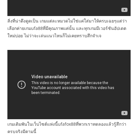
สิ่งที่น่าดึงดูดเป็น เกมแต่ละหมวดไม่ใช่แค่ใส่มาให้ครบเฉยๆแต่ว่า
เลือกค่ายเกมufa88ที่มีคุณภาพแค่นั้น และทุกเกมมีเวอร์ชันอัปเดต
ใหม่บ่อย ไม่ว่าจะเล่นแนวไหนก็ไม่เคยทราบสึกจำเจ
เกมเดิมพันในเว็บไซต์แห่งนี้ufafox88ที่พวกเราทดลองแล้วรู้สึกว่า
ครบจริงมีตามนี้