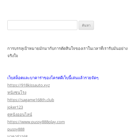
ค้นหา
สำหรับ:
การบรรลุเป้าหมายมักมากับการตัดสินใจของเราในเวลาที่เรารับมันอย่าง
จริงใจ
เว็บสล็อตและบาคาร่าของโครตดีเว็บนี้เล่นแล้วรวยจัดๆ
https://918kissauto.xyz
หนังชนโรง
https://sagame168th.club
joker123
ดูหนังออนไลน์
https://www.pussy888play.com
pussy888
บาคาร่า168