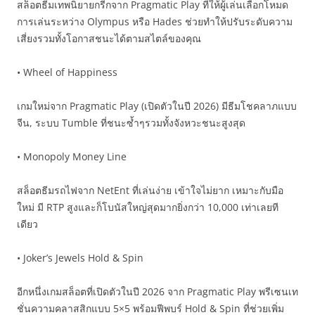
สล็อตธีมเทพนิยายกรีกจาก Pragmatic Play ที่ให้ผู้เล่นเลือกโหมด
การเล่นระหว่าง Olympus หรือ Hades ช่วยทำให้ปรับระดับความ
เสี่ยงรวมทั้งโอกาสชนะได้ตามสไตล์ของคุณ
• Wheel of Happiness
เกมใหม่จาก Pragmatic Play (เปิดตัวในปี 2026) มีธีมโชคลาภแบบ
จีน, ระบบ Tumble ที่ชนะซ้ำๆรวมทั้งจังหวะชนะสูงสุด
• Monopoly Money Line
สล็อตธีมรถไฟจาก NetEnt ที่เล่นง่าย เข้าใจไม่ยาก เหมาะกับมือ
ใหม่ มี RTP สูงและก็โบนัสใหญ่สุดมากยิ่งกว่า 10,000 เท่าเลยที
เดียว
• Joker’s Jewels Hold & Spin
อีกหนึ่งเกมสล็อตที่เปิดตัวในปี 2026 จาก Pragmatic Play พรีเซนเท
ชั่นความคลาสสิกแบบ 5×5 พร้อมฟีพบร์ Hold & Spin ที่ช่วยเพิ่ม