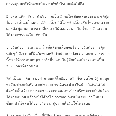
การหมุนปกติให้กลายเป็นรอบทำกำไรแบบคิดไม่ถึง
อีกจุดเด่นที่ผมคิดว่าสำคัญมากเป็น มีเกมให้เลือกเล่นเยอะมากๆที่สุด
ไม่ว่าจะเป็นสล็อตคลาสสิก สล็อตวิดีโอ หรือสล็อตธีมใหม่ล่าสุดจาก
ค่ายดัง ผู้เล่นสามารถเปลี่ยนเกมได้ตลอดเวลา ไม่ซ้ำจากจำเจ เล่น
ได้ตามอารมณ์ในแต่ละวัน
บางวันต้องการเล่นเกมเร็วๆก็เลือกสล็อตจบไว บางวันต้องการลุ้น
หนักๆก็เลือกเกมที่มีแจ็คพอตหรือโบนัสแตกบ่อย ความมากมายหลาย
นี้ช่วยให้การเล่นสนุกมากยิ่งขึ้น และไม่รู้สึกเบื่อแม้ว่าจะเล่นเป็น
ระยะเวลาที่ยาวนาน
ที่จำเป็นมากคือ ระบบฝาก–ถอนที่ไม่มีอย่างต่ำ ซึ่งตอบโจทย์ผู้เล่นทุก
ระดับอย่างแท้จริง จากประสบการณ์ตรง ฝากเงินน้อยก็เล่นได้ ไม่
ต้องบีบคั้นเรื่องงบประมาณ จะทดลองเล่นขำๆหรือขมักเขม้นก็เลือก
ได้ตามสบาย แล้วก็เมื่อได้กำไร การถอนก็ทำเป็นง่าย เร็ว ไม่ซับ
ซ้อน ทำให้เล่นได้อย่างมีความสุขรวมทั้งมั่นใจในระบบ
โดยรวมแล้ว เว็บสล็อตที่มีฟีพบร์ครบ เกมมากมาย และก็ฝากถอน