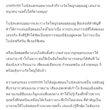
sretthi99 โบนัสแตกบ่อยมากแล้วก็รางวัลใหญ่รอคุณอยู่ เล่นง่าย
สนุกสนานครั้งใดก็ตามหมุน!
โบนัสแตกบ่อยมากและรางวัลใหญ่รอคอยคุณอยู่ คือเสน่ห์สำคัญที่
ทำให้การเล่นสล็อตออนไลน์ไม่น่าเบื่อ จากประสบการณ์ที่ได้ทดลอง
เล่นจริง สิ่งที่รู้สึกได้ชัดเป็นทุกการหมุนมีลุ้นอยู่ตลอด ไม่ว่าจะเป็น
โบนัสฟรีสปิน ฟีเจอร์พิเศษ
หรือแจ็คพอตที่มาแบบไม่ทันตั้งตัว เกมส่วนมากถูกออกแบบมาให้
เล่นง่าย เข้าใจไม่ยาก ต่อให้เป็นมือใหม่ก็สามารถสนุกได้ทันที ไม่
ต้องนั่งเล่าเรียนนาน เพียงแค่เลือกเกม กำหนดพนัน แล้วกดหมุน ก็
พร้อมลุ้นรางวัลใหญ่ได้แล้ว
ความสนุกของ sretthi99 ไม่ได้อยู่แค่ตอนโบนัสแตกแค่นั้น แต่ยังอยู่
ที่บรรยากาศของเกม ภาพงาม เสียงเอฟเฟกต์เร้าใจ ยิ่งหมุนยิ่งเพลิน
หลายเกมมีธีมและก็ลูกเล่นที่แตกต่าง ทำให้ไม่รู้เรื่องสึกซ้ำๆซากๆ
ทุกครั้งที่กดสปินเสมือนได้เริ่มความระทึกใจใหม่เสมอ ที่สำคัญเป็น
บางเกมให้โบนัสค่อนข้างจะหลายครั้ง เล่นแล้วรู้สึกคุ้ม ไม่ต้องรอ