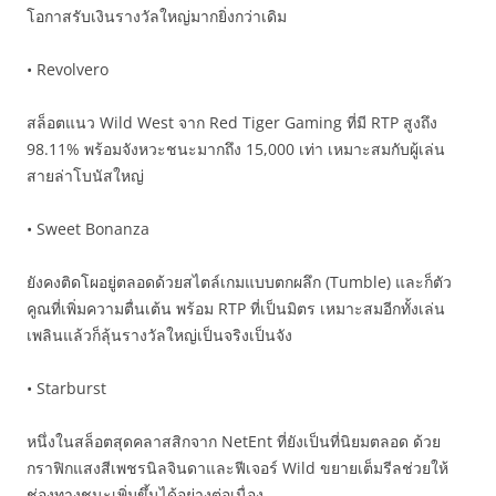
โอกาสรับเงินรางวัลใหญ่มากยิ่งกว่าเดิม
• Revolvero
สล็อตแนว Wild West จาก Red Tiger Gaming ที่มี RTP สูงถึง
98.11% พร้อมจังหวะชนะมากถึง 15,000 เท่า เหมาะสมกับผู้เล่น
สายล่าโบนัสใหญ่
• Sweet Bonanza
ยังคงติดโผอยู่ตลอดด้วยสไตล์เกมแบบตกผลึก (Tumble) และก็ตัว
คูณที่เพิ่มความตื่นเต้น พร้อม RTP ที่เป็นมิตร เหมาะสมอีกทั้งเล่น
เพลินแล้วก็ลุ้นรางวัลใหญ่เป็นจริงเป็นจัง
• Starburst
หนึ่งในสล็อตสุดคลาสสิกจาก NetEnt ที่ยังเป็นที่นิยมตลอด ด้วย
กราฟิกแสงสีเพชรนิลจินดาและฟีเจอร์ Wild ขยายเต็มรีลช่วยให้
ช่องทางชนะเพิ่มขึ้นได้อย่างต่อเนื่อง