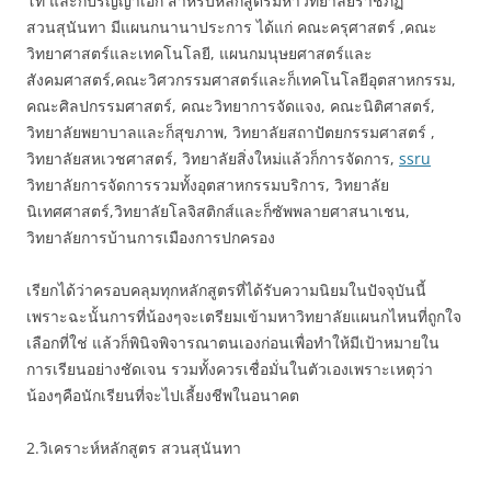
โท และก็ปริญญาเอก สำหรับหลักสูตรมหาวิทยาลัยราชภัฏ
สวนสุนันทา มีแผนกนานาประการ ได้แก่ คณะครุศาสตร์ ,คณะ
วิทยาศาสตร์และเทคโนโลยี, แผนกมนุษยศาสตร์และ
สังคมศาสตร์,คณะวิศวกรรมศาสตร์และก็เทคโนโลยีอุตสาหกรรม,
คณะศิลปกรรมศาสตร์, คณะวิทยาการจัดแจง, คณะนิติศาสตร์,
วิทยาลัยพยาบาลและก็สุขภาพ, วิทยาลัยสถาปัตยกรรมศาสตร์ ,
วิทยาลัยสหเวชศาสตร์, วิทยาลัยสิ่งใหม่แล้วก็การจัดการ,
ssru
วิทยาลัยการจัดการรวมทั้งอุตสาหกรรมบริการ, วิทยาลัย
นิเทศศาสตร์,วิทยาลัยโลจิสติกส์และก็ซัพพลายศาสนาเชน,
วิทยาลัยการบ้านการเมืองการปกครอง
เรียกได้ว่าครอบคลุมทุกหลักสูตรที่ได้รับความนิยมในปัจจุบันนี้
เพราะฉะนั้นการที่น้องๆจะเตรียมเข้ามหาวิทยาลัยแผนกไหนที่ถูกใจ
เลือกที่ใช่ แล้วก็พินิจพิจารณาตนเองก่อนเพื่อทำให้มีเป้าหมายใน
การเรียนอย่างชัดเจน รวมทั้งควรเชื่อมั่นในตัวเองเพราะเหตุว่า
น้องๆคือนักเรียนที่จะไปเลี้ยงชีพในอนาคต
2.วิเคราะห์หลักสูตร สวนสุนันทา