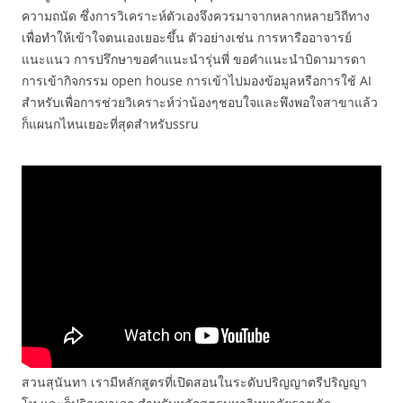
ความถนัด ซึ่งการวิเคราะห์ตัวเองจึงควรมาจากหลากหลายวิถีทาง
เพื่อทำให้เข้าใจตนเองเยอะขึ้น ตัวอย่างเช่น การหารืออาจารย์
แนะแนว การปรึกษาขอคำแนะนำรุ่นพี่ ขอคำแนะนำบิดามารดา
การเข้ากิจกรรม open house การเข้าไปมองข้อมูลหรือการใช้ AI
สำหรับเพื่อการช่วยวิเคราะห์ว่าน้องๆชอบใจและพึงพอใจสาขาแล้ว
ก็แผนกไหนเยอะที่สุดสำหรับssru
สวนสุนันทา เรามีหลักสูตรที่เปิดสอนในระดับปริญญาตรีปริญญา