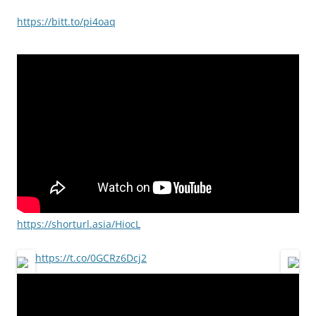
https://bitt.to/pi4oaq
https://shorturl.asia/HiocL
https://t.co/0GCRz6Dcj2