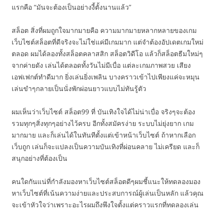
แรกคือ “มันจะต้องเป็นอย่างงี้ตั้งนานแล้ว”
สล็อต สิ่งที่ผมถูกใจมากมายคือ ความมากมายหลากหลายของเกม
เว็บไซต์สล็อตที่ดีจริงจะไม่ใช่แค่มีเกมมาก แต่จำต้องอัปเดตเกมใหม่
ตลอด ผมได้ลองทั้งสล็อตคลาสสิก สล็อตวิดีโอ แล้วก็สล็อตธีมใหม่ๆ
จากค่ายดัง เล่นได้ตลอดทั้งวันไม่มีเบื่อ แต่ละเกมภาพสวย เสียง
เอฟเฟกต์ทำดีมาก ยิ่งเล่นยิ่งเพลิน บางคราวเข้าไปเพียงแค่จะหมุน
เล่นขำๆกลายเป็นนั่งพักผ่อนยาวแบบไม่ทันรู้ตัว
ผมเห็นว่าเว็บไซต์ สล็อต99 ที่ บันเทิงใจได้ไม่น่าเบื่อ จริงๆจะต้อง
รวมทุกๆสิ่งทุกๆอย่างไว้ครบ อีกทั้งสมัครง่าย ระบบไม่ยุ่งยาก เกม
มากมาย และก็เล่นได้ในทันทีตั้งแต่เข้าหน้าเว็บไซต์ ถ้าหากเลือก
เว็บถูก เล่นก็จะแปลงเป็นความบันเทิงที่ผ่อนคลาย ไม่เครียด และก็
สนุกอย่างที่ต้องเป็น
คนใดกันแน่ที่กำลังมองหาเว็บไซต์สล็อตดีๆผมชี้แนะให้ทดลองมอง
หาเว็บไซต์ที่เน้นความง่ายและประสบการณ์ผู้เล่นเป็นหลัก แล้วคุณ
จะเข้าหัวใจว่าเพราะอะไรผมถึงพึงใจตั้งแต่คราวแรกที่ทดลองเล่น