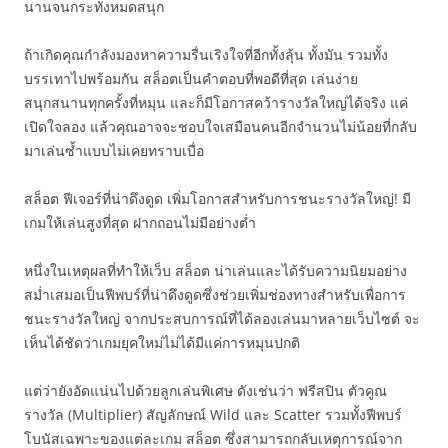
นานจนกระทั่งหมดสนุก
ถ้าเกิดคุณกำลังมองหาความรื่นเริงใจที่อีกทั้งลุ้น ทั้งมัน รวมทั้ง
บรรเทาไปพร้อมกัน สล็อตเป็นคำตอบที่พอดีที่สุด เล่นง่าย
สนุกสนานทุกครั้งที่หมุน และก็มีโอกาสคว้ารางวัลใหญ่ได้จริง แค่
เปิดใจลอง แล้วคุณอาจจะชอบใจเสมือนคนอีกจำนวนไม่น้อยที่กลับ
มาเล่นซ้ำแบบไม่เคยทราบเบื่อ
สล็อต ฟีเจอร์ที่น่าดึงดูด เพิ่มโอกาสสำหรับการชนะรางวัลใหญ่! มี
เกมให้เล่นสูงที่สุด ฝากถอนไม่มีอย่างต่ำ
หนึ่งในเหตุผลที่ทำให้เว็บ สล็อต น่าเล่นและได้รับความนิยมอย่าง
สม่ำเสมอเป็นฟีพบร์ที่น่าดึงดูดซึ่งช่วยเพิ่มช่องทางสำหรับเพื่อการ
ชนะรางวัลใหญ่ จากประสบการณ์ที่ได้ลองเล่นมาหลายเว็บไซต์ จะ
เห็นได้ชัดว่าเกมยุคใหม่ไม่ได้มีแค่การหมุนปกติ
แต่ว่ายังอัดแน่นไปด้วยลูกเล่นพิเศษ ดังเช่นว่า ฟรีสปิน ตัวคูณ
รางวัล (Multiplier) สัญลักษณ์ Wild และ Scatter รวมทั้งฟีพบร์
โบนัสเฉพาะของแต่ละเกม สล็อต ซึ่งสามารถกลับเหตุการณ์จาก