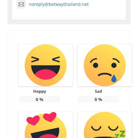
noreply@betwaythailand.net
Happy
Sad
0
%
0
%