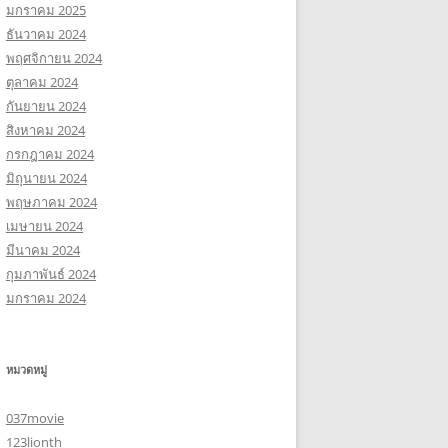
มกราคม 2025
ธันวาคม 2024
พฤศจิกายน 2024
ตุลาคม 2024
กันยายน 2024
สิงหาคม 2024
กรกฎาคม 2024
มิถุนายน 2024
พฤษภาคม 2024
เมษายน 2024
มีนาคม 2024
กุมภาพันธ์ 2024
มกราคม 2024
หมวดหมู่
037movie
123lionth