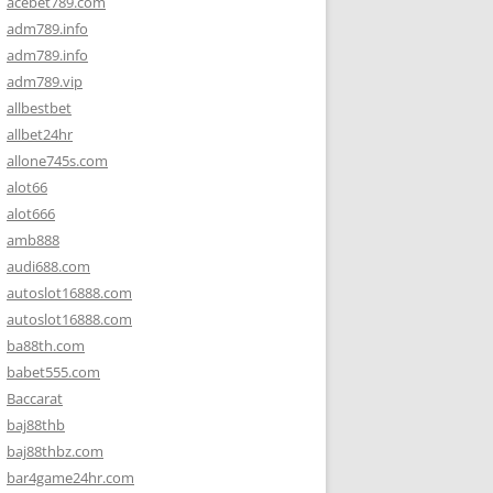
acebet789.com
adm789.info
adm789.info
adm789.vip
allbestbet
allbet24hr
allone745s.com
alot66
alot666
amb888
audi688.com
autoslot16888.com
autoslot16888.com
ba88th.com
babet555.com
Baccarat
baj88thb
baj88thbz.com
bar4game24hr.com