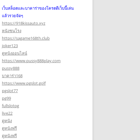
เว็บสล็อตและบาคาร่าของโครตดีเว็บนี้เล่น
แล้วรวยจัดๆ
https://918kissauto.xyz
หนังชนโรง
https://sagame168th.club
joker123
ดูหนังออนไลน์
https://www.pussy888play.com
pussy888
บาคาร่า168
https://www.pgslot.golf
pgslot77
pg99
fullslotpg
live22
ดูหนัง
ดูหนังฟรี
ดูหนังฟรี