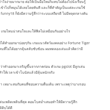
ใจง่ายมากมาย ต่อให้เป็นมือใหม่ก็แทบไม่ต้องไปนั่งเรียนรู้
เข้าไปก็หมุนได้เลยโดยทันที และก็ที่สำคัญเป็นแต่ละเกมใช้
y18 ก็ยังมีความรู้สึกว่าระบบเสถียรดี ไม่มีหลุดกลางคัน
ริง เกมไหนน่าสนใจและให้ฟีลไม่เหมือนกันอย่างไร
มิได้ทำออกมาบ่อยๆกัน เกมแนวสัตว์มงคลอย่าง Fortune Tiger
นที่ไม่ได้อยากลุ้นสลับซับซ้อน ผมทดลองเล่นแล้วคิดว่ามี
ว่าทำออกมาเจริญขึ้นจากภาคก่อน ตัวเกม pgslot มีลูกเล่น
ทำให้เวลาเข้าโบนัสแล้วมีลุ้นหนักจริง
่า เหมาะสมกับคนที่ชอบความตื่นเต้น เพราะเหตุว่าบางรอบ
่นเพลิดเพลินที่สุด คอมโบสม่ำเสมอทำให้มีความรู้สึก
ดิบได้ดี