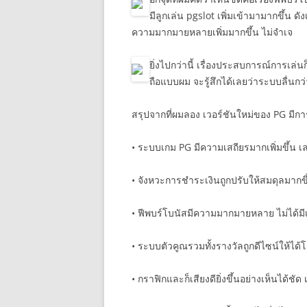
มีลูกเล่น pgslot เพิ่มเข้ามามากขึ้น ด
ความมากมายหลายเพิ่มมากขึ้น ไม่จำเจ
ยิ่งไปกว่านี้ เรื่องประสบการณ์การเล่นก
ถือแบบผม จะรู้สึกได้เลยว่าระบบลื่นกว่
สรุปจากที่ผมลอง เวอร์ชันใหม่ของ PG มี
• ระบบเกม PG มีความเสถียรมากเพิ่มขึ้น เ
• จังหวะการชำระเงินถูกปรับให้สมดุลมากขึ้
• ฟีพบร์โบนัสมีความมากมายหลาย ไม่ได้มี
• ระบบตัวคูณรวมทั้งรางวัลถูกดีไซน์ให้ได
• กราฟิกและก็เสียงดียิ่งขึ้นอย่างเห็นได้ช