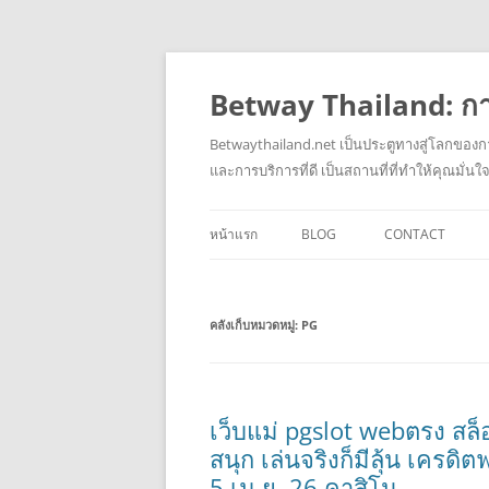
Betway Thailand: การเ
Betwaythailand.net เป็นประตูทางสู่โลกของกา
และการบริการที่ดี เป็นสถานที่ที่ทำให้คุณมั่นใ
หน้าแรก
BLOG
CONTACT
คลังเก็บหมวดหมู่:
PG
เว็บแม่ pgslot webตรง สล็
สนุก เล่นจริงก็มีลุ้น เคร
5 เม.ย. 26 คาสิโน