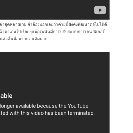
ล่าสุดหลายเกม จำต้องบอกเลยว่าค่ายนี้ยังคงพัฒนาต่อไปได้ดี
ยนหน้าตาเกมไปเรื่อยๆแม้กระนั้นมีการปรับระบบการเล่น ฟีเจอร์
แล้วลื่นมือมากกว่าเดิมมาก