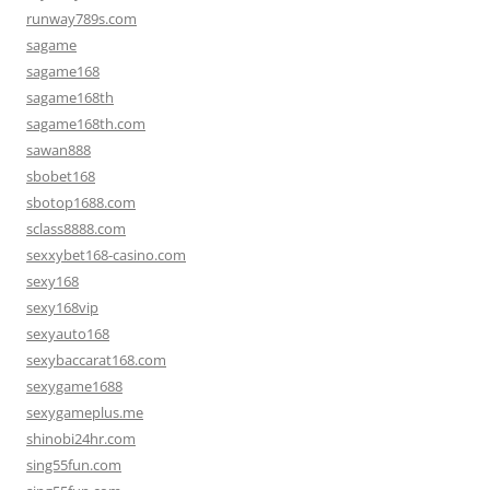
runway789s.com
sagame
sagame168
sagame168th
sagame168th.com
sawan888
sbobet168
sbotop1688.com
sclass8888.com
sexxybet168-casino.com
sexy168
sexy168vip
sexyauto168
sexybaccarat168.com
sexygame1688
sexygameplus.me
shinobi24hr.com
sing55fun.com