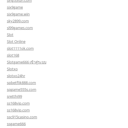
sing55fun.com
six9game
six9game.win
sky2899.com
sl99games.com
Slot
Slot Online
slot1111ok.com
slot168
Slotgame666 เข้าสู่ระบบ
Slotxo
slotxo24hr
spbetflik888.com
sqgame555s.com
sretthi99
ss168vip.com
ss168vip.com
ssc915casino.com
ssgame666