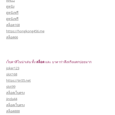
live22
ดูหนัง
ดูหนังฟรี
ดูหนังฟรี
สล็อต168
https://hongkong456.me
สล็อต66
เว็บคาสิโนน่าเล่น ทั้ง
สล็อต
และ
บาคาร่า
ตึงจริงแตกบ่อยมาก
joker123
slot168
https://jin55.net
slot99
สล็อตเว็บตรง
jinda44
สล็อตเว็บตรง
สล็อต888