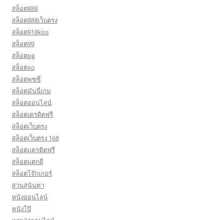
สล็อต888
สล็อต888เว็บตรง
สล็อต918kiss
สล็อต99
สล็อตpg
สล็อตxo
สล็อตพุซซี่
สล็อตมันนี่เกม
สล็อตออนไลน์
สล็อตเครดิตฟรี
สล็อตเว็บตรง
สล็อตเว็บตรง 168
สล็อตเเครดิตฟรี
สล็อตแตกดี
สล็อตโจ๊กเกอร์
สวนสุนันทา
หนังออนไลน์
หนังโป๊