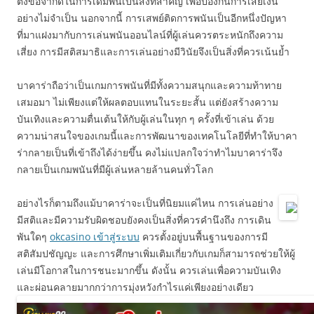
ตั้งข้อจำกัดในการเดิมพันเป็นสิ่งที่สำคัญ เพื่อป้องกันการเสียเงิน
อย่างไม่จำเป็น นอกจากนี้ การเสพย์ติดการพนันเป็นอีกหนึ่งปัญหา
ที่มาแฝงมากับการเล่นพนันออนไลน์ที่ผู้เล่นควรตระหนักถึงความ
เสี่ยง การมีสติสมาธิและการเล่นอย่างมีวินัยจึงเป็นสิ่งที่ควรเน้นย้ำ
บาคาร่าถือว่าเป็นเกมการพนันที่มีทั้งความสนุกและความท้าทาย
เสมอมา ไม่เพียงแต่ให้ผลตอบแทนในระยะสั้น แต่ยังสร้างความ
บันเทิงและความตื่นเต้นให้กับผู้เล่นในทุก ๆ ครั้งที่เข้าเล่น ด้วย
ความน่าสนใจของเกมนี้และการพัฒนาของเทคโนโลยีที่ทำให้บาคา
ร่ากลายเป็นที่เข้าถึงได้ง่ายขึ้น คงไม่แปลกใจว่าทำไมบาคาร่าจึง
กลายเป็นเกมพนันที่มีผู้เล่นหลายล้านคนทั่วโลก
อย่างไรก็ตามถึงแม้บาคาร่าจะเป็นที่นิยมแค่ไหน การเล่นอย่าง
มีสติและมีความรับผิดชอบยังคงเป็นสิ่งที่ควรคำนึงถึง การเดิน
พันใดๆ
okcasino เข้าสู่ระบบ
ควรตั้งอยู่บนพื้นฐานของการมี
สติสัมปชัญญะ และการศึกษาเพิ่มเติมเกี่ยวกับเกมก็สามารถช่วยให้ผู้
เล่นมีโอกาสในการชนะมากขึ้น ดังนั้น ควรเล่นเพื่อความบันเทิง
และผ่อนคลายมากกว่าการมุ่งหวังกำไรแค่เพียงอย่างเดียว