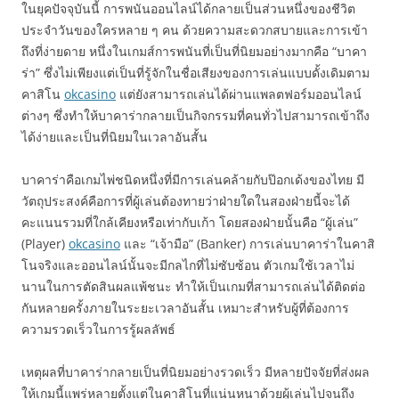
ในยุคปัจจุบันนี้ การพนันออนไลน์ได้กลายเป็นส่วนหนึ่งของชีวิต
ประจำวันของใครหลาย ๆ คน ด้วยความสะดวกสบายและการเข้า
ถึงที่ง่ายดาย หนึ่งในเกมส์การพนันที่เป็นที่นิยมอย่างมากคือ “บาคา
ร่า” ซึ่งไม่เพียงแต่เป็นที่รู้จักในชื่อเสียงของการเล่นแบบดั้งเดิมตาม
คาสิโน
okcasino
แต่ยังสามารถเล่นได้ผ่านแพลตฟอร์มออนไลน์
ต่างๆ ซึ่งทำให้บาคาร่ากลายเป็นกิจกรรมที่คนทั่วไปสามารถเข้าถึง
ได้ง่ายและเป็นที่นิยมในเวลาอันสั้น
บาคาร่าคือเกมไพ่ชนิดหนึ่งที่มีการเล่นคล้ายกับป๊อกเด้งของไทย มี
วัตถุประสงค์คือการที่ผู้เล่นต้องทายว่าฝ่ายใดในสองฝ่ายนี้จะได้
คะแนนรวมที่ใกล้เคียงหรือเท่ากับเก้า โดยสองฝ่ายนั้นคือ “ผู้เล่น”
(Player)
okcasino
และ “เจ้ามือ” (Banker) การเล่นบาคาร่าในคาสิ
โนจริงและออนไลน์นั้นจะมีกลไกที่ไม่ซับซ้อน ตัวเกมใช้เวลาไม่
นานในการตัดสินผลแพ้ชนะ ทำให้เป็นเกมที่สามารถเล่นได้ติดต่อ
กันหลายครั้งภายในระยะเวลาอันสั้น เหมาะสำหรับผู้ที่ต้องการ
ความรวดเร็วในการรู้ผลลัพธ์
เหตุผลที่บาคาร่ากลายเป็นที่นิยมอย่างรวดเร็ว มีหลายปัจจัยที่ส่งผล
ให้เกมนี้แพร่หลายตั้งแต่ในคาสิโนที่แน่นหนาด้วยผู้เล่นไปจนถึง