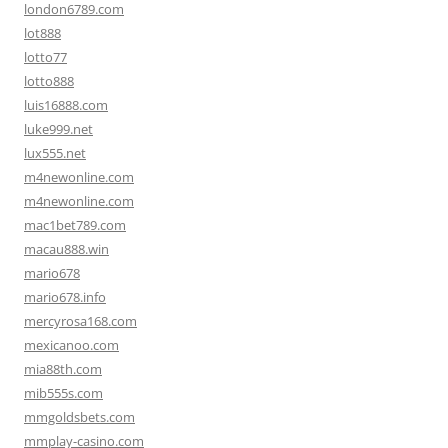
london6789.com
lot888
lotto77
lotto888
luis16888.com
luke999.net
lux555.net
m4newonline.com
m4newonline.com
mac1bet789.com
macau888.win
mario678
mario678.info
mercyrosa168.com
mexicanoo.com
mia88th.com
mib555s.com
mmgoldsbets.com
mmplay-casino.com