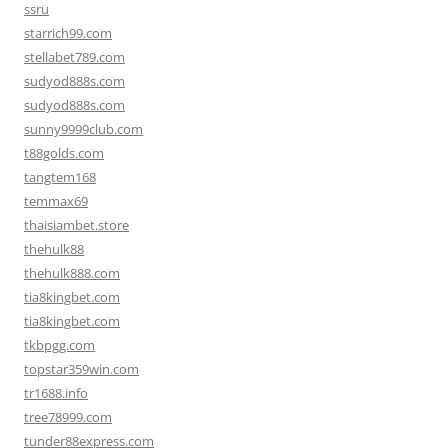
ssru
starrich99.com
stellabet789.com
sudyod888s.com
sudyod888s.com
sunny9999club.com
t88golds.com
tangtem168
temmax69
thaisiambet.store
thehulk88
thehulk888.com
tia8kingbet.com
tia8kingbet.com
tkbpgg.com
topstar359win.com
tr1688.info
tree78999.com
tunder88express.com