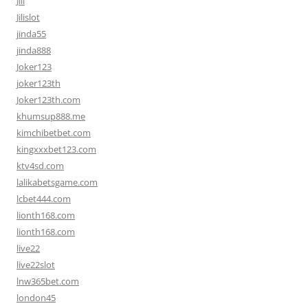
Jili
Jilislot
jinda55
jinda888
Joker123
joker123th
Joker123th.com
khumsup888.me
kimchibetbet.com
kingxxxbet123.com
ktv4sd.com
lalikabetsgame.com
lcbet444.com
lionth168.com
lionth168.com
live22
live22slot
lnw365bet.com
london45