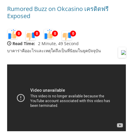
Rumored Buzz on Okcasino เครดิตฟรี
Exposed
0
0
0
0
Read Time:
2 Minute, 49 Second
บาคาร่าคืออะไรและเหตุใดถึงเป็นที่นิยมในยุคปัจจุบัน