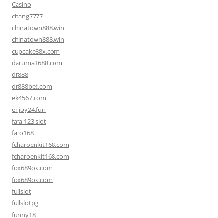
Casino
chang7777
chinatown888.win
chinatown888.win
cupcake88x.com
daruma1688.com
dr888
dr888bet.com
ek4567.com
enjoy24.fun
fafa 123 slot
faro168
fcharoenkit168.com
fcharoenkit168.com
fox689ok.com
fox689ok.com
fullslot
fullslotpg
funny18