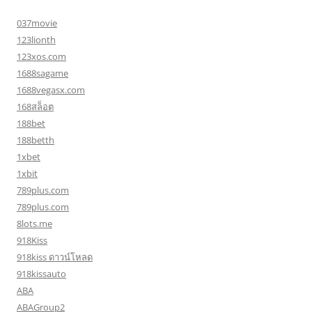
037movie
123lionth
123xos.com
1688sagame
1688vegasx.com
168สล็อต
188bet
188betth
1xbet
1xbit
789plus.com
789plus.com
8lots.me
918Kiss
918kiss ดาวน์โหลด
918kissauto
ABA
ABAGroup2