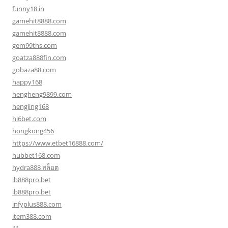
funny18.in
gamehit8888.com
gamehit8888.com
gem99ths.com
goatza888fin.com
gobaza88.com
happy168
hengheng9899.com
hengjing168
hi6bet.com
hongkong456
https://www.etbet16888.com/
hubbet168.com
hydra888 สล็อต
ib888pro.bet
ib888pro.bet
infyplus888.com
item388.com