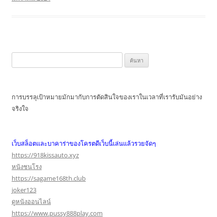
ค้นหา
สำหรับ:
การบรรลุเป้าหมายมักมากับการตัดสินใจของเราในเวลาที่เรารับมันอย่าง
จริงใจ
เว็บสล็อตและบาคาร่าของโครตดีเว็บนี้เล่นแล้วรวยจัดๆ
https://918kissauto.xyz
หนังชนโรง
https://sagame168th.club
joker123
ดูหนังออนไลน์
https://www.pussy888play.com