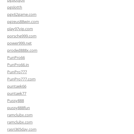
pgslotgolf
pgslotth
pgx62game.com
pgzeus88win.com
play97vip.com
porsche999.com
power999.net
proded888x.com
PunPro66
PunPro66.in
PunPro777
PunPro777.com
puntaek66
puntaek77
Pussy888
pussy888fun
ramclubx.com
ramclubx.com
rasri365day.com