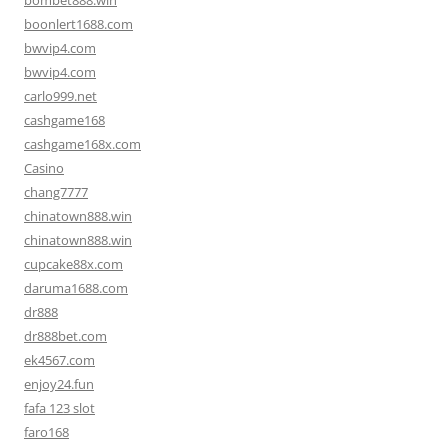
bombet888.win
boonlert1688.com
bwvip4.com
bwvip4.com
carlo999.net
cashgame168
cashgame168x.com
Casino
chang7777
chinatown888.win
chinatown888.win
cupcake88x.com
daruma1688.com
dr888
dr888bet.com
ek4567.com
enjoy24.fun
fafa 123 slot
faro168