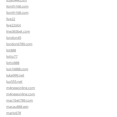
lcbet444.com
lionth168.com
lionth168.com
live22
live22slot
lnw365bet.com
london45
london6789.com
lot888
lotto77
lotto888
luis16888.com
luke999.net
lux555.net
m4newonline.com
m4newonline.com
mac1bet789.com
macau888.win
mario678