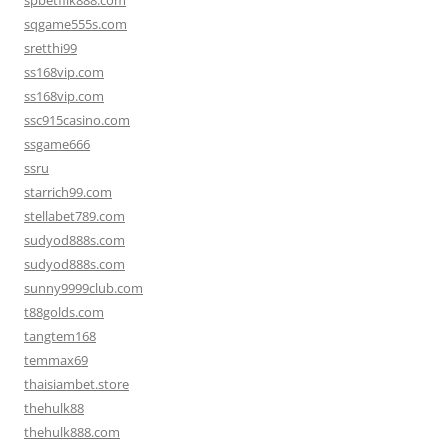
spbetflik888.com
sqgame555s.com
sretthi99
ss168vip.com
ss168vip.com
ssc915casino.com
ssgame666
ssru
starrich99.com
stellabet789.com
sudyod888s.com
sudyod888s.com
sunny9999club.com
t88golds.com
tangtem168
temmax69
thaisiambet.store
thehulk88
thehulk888.com