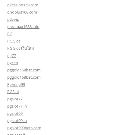
okcasino159.com
onoplus168.com
p2vvip
paramax1688.info
PG
PG Slot
PG Slot เว็บใหม่
pg77
pgceo
pggold168bet.com
pggold168bet.com
Pgheng99
PGSlot
pgslot77
pgslot77.in
pgslot99
pgslot99.in
pgslot999bets.com