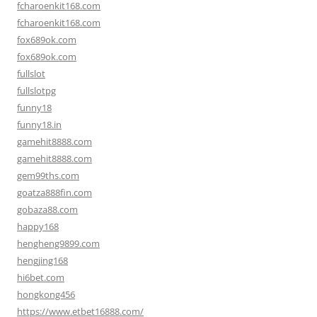
fcharoenkit168.com
fcharoenkit168.com
fox689ok.com
fox689ok.com
fullslot
fullslotpg
funny18
funny18.in
gamehit8888.com
gamehit8888.com
gem99ths.com
goatza888fin.com
gobaza88.com
happy168
hengheng9899.com
hengjing168
hi6bet.com
hongkong456
https://www.etbet16888.com/