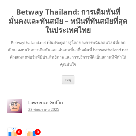
Betway Thailand: การเดิมพันที่
มั่นคงและทันสมัย – พนันที่ทันสมัยที่สุด
ในประเทศไทย
Betwaythailand.net เป็นประตูทางสู่โลกของการพนันออนไลน์ที่ยอด
เยี่ยม ลงทุนในการเดิมพันและเล่นเกมที่น่าตื่นเต้นที่ betwaythailand.net
ด้วยแพลตฟอร์มที่มีประสิทธิภาพและการบริการที่ดี เป็นสถานที่ที่ทำให้
คุณมั่นใจ
ข้าม
เมนู
ไป
ยัง
เนื้อหา
Lawrence Griffin
23 พฤษภาคม 2025
0
0