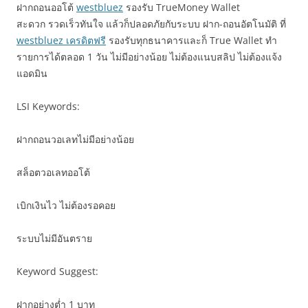
ฝากถอนออโต้
westbluez
รองรับ TrueMoney Wallet
สะดวก รวดเร็วทันใจ แล้วก็ปลอดภัยกับระบบ ฝาก-ถอนอัตโนมัติ ที่
westbluez เครดิตฟรี
รองรับทุกธนาคารและก็ True Wallet ทำ
รายการได้ตลอด 1 วัน ไม่มีอย่างน้อย ไม่ต้องแนบสลิป ไม่ต้องแจ้ง
แอดมิน
LSI Keywords:
ฝากถอนวอเลทไม่มีอย่างน้อย
สล็อตวอเลทออโต้
เบิกเงินไว ไม่ต้องรอคอย
ระบบไม่มีอันตราย
Keyword Suggest:
ฝากอย่างต่ำ 1 บาท