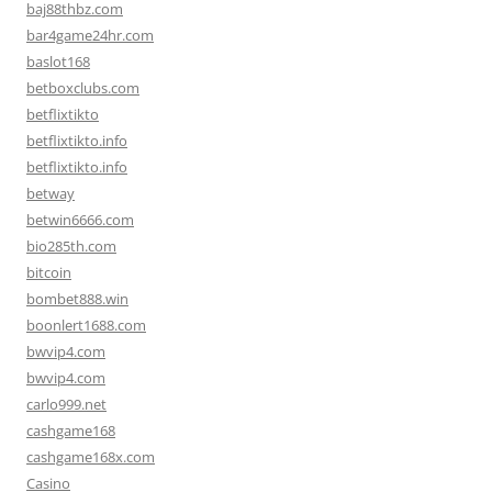
baj88thbz.com
bar4game24hr.com
baslot168
betboxclubs.com
betflixtikto
betflixtikto.info
betflixtikto.info
betway
betwin6666.com
bio285th.com
bitcoin
bombet888.win
boonlert1688.com
bwvip4.com
bwvip4.com
carlo999.net
cashgame168
cashgame168x.com
Casino