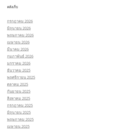
คลังเก็บ
กรกฎาคม 2026
มิถุนายน 2026
พฤษภาคม 2026
เมษายน 2026
มีนาคม 2026
กุมภาพันธ์ 2026
มกราคม 2026
ธันวาคม 2025
พฤศจิกายน 2025
ตุลาคม 2025
กันยายน 2025
สิงหาคม 2025
กรกฎาคม 2025
มิถุนายน 2025
พฤษภาคม 2025
เมษายน 2025