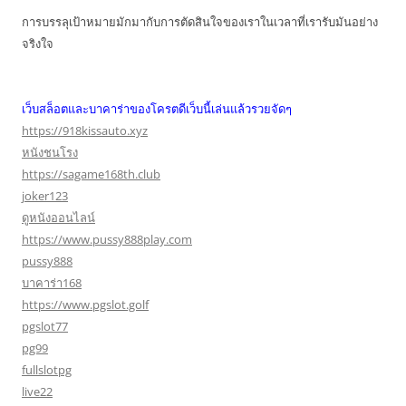
การบรรลุเป้าหมายมักมากับการตัดสินใจของเราในเวลาที่เรารับมันอย่าง
จริงใจ
เว็บสล็อตและบาคาร่าของโครตดีเว็บนี้เล่นแล้วรวยจัดๆ
https://918kissauto.xyz
หนังชนโรง
https://sagame168th.club
joker123
ดูหนังออนไลน์
https://www.pussy888play.com
pussy888
บาคาร่า168
https://www.pgslot.golf
pgslot77
pg99
fullslotpg
live22