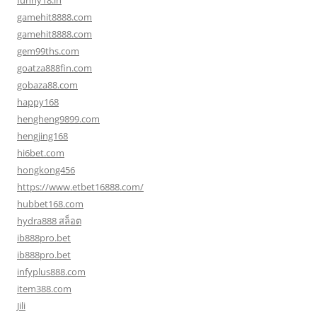
funny18.in
gamehit8888.com
gamehit8888.com
gem99ths.com
goatza888fin.com
gobaza88.com
happy168
hengheng9899.com
hengjing168
hi6bet.com
hongkong456
https://www.etbet16888.com/
hubbet168.com
hydra888 สล็อต
ib888pro.bet
ib888pro.bet
infyplus888.com
item388.com
Jili