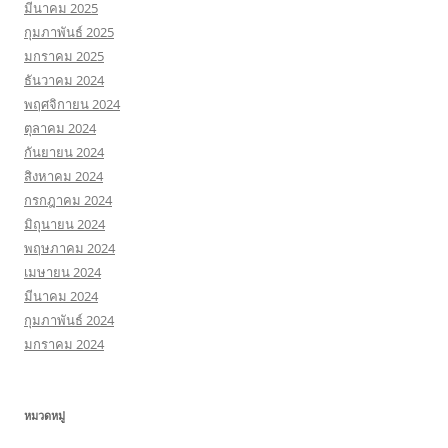
มีนาคม 2025
กุมภาพันธ์ 2025
มกราคม 2025
ธันวาคม 2024
พฤศจิกายน 2024
ตุลาคม 2024
กันยายน 2024
สิงหาคม 2024
กรกฎาคม 2024
มิถุนายน 2024
พฤษภาคม 2024
เมษายน 2024
มีนาคม 2024
กุมภาพันธ์ 2024
มกราคม 2024
หมวดหมู่