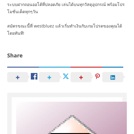
ระบบฝากถอนออโต้ที่ปลอดภัย เล่นได้บนทุกวัสดุอุปกรณ์ พร้อมโปร
โมชั่นเด็ดทุกๆวัน
สมัครขณะนี้ที่ westbluez แล้วเริ่มทำเงินกับเกมโปรดของคุณได้
โดยทันที!
Share