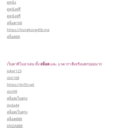
ดูหนัง
ดูหนังฟรี
ดูหนังฟรี
สล็อต168
https://hongkong456.me
สล็อต66
เว็บคาสิโนน่าเล่น ทั้ง
สล็อต
และ
บาคาร่า
ตึงจริงแตกบ่อยมาก
joker123
slot168
https://jin55.net
slot99
สล็อตเว็บตรง
jinda44
สล็อตเว็บตรง
สล็อต888
JINDA888