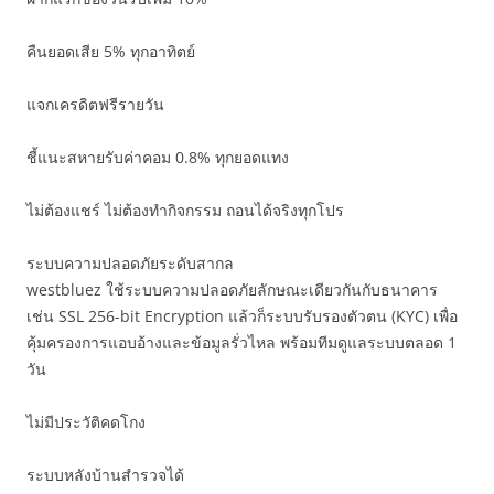
คืนยอดเสีย 5% ทุกอาทิตย์
แจกเครดิตฟรีรายวัน
ชี้แนะสหายรับค่าคอม 0.8% ทุกยอดแทง
ไม่ต้องแชร์ ไม่ต้องทำกิจกรรม ถอนได้จริงทุกโปร
ระบบความปลอดภัยระดับสากล
westbluez ใช้ระบบความปลอดภัยลักษณะเดียวกันกับธนาคาร
เช่น SSL 256-bit Encryption แล้วก็ระบบรับรองตัวตน (KYC) เพื่อ
คุ้มครองการแอบอ้างและข้อมูลรั่วไหล พร้อมทีมดูแลระบบตลอด 1
วัน
ไม่มีประวัติคดโกง
ระบบหลังบ้านสำรวจได้