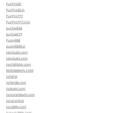
PunPro66
PunPro66.in
PunPro777
PunPro777.com
puntaek66
puntaek77
Pussy888
pussy888fun
ramclubx.com
ramclubx.com
rasri365day.com
RENO88WIN.COM
rich818
rich8188.com
rizzbetx.com
rockstar66win.com
royal online
royal99y.com