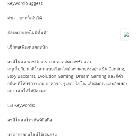
Keyword Suggest:
ฝาก 1 บาทก็เล่นได้
สล็อตวอเลทไม่มีขั้นต่ำ
แจ็กพอเพียงตแตกหนัก
คาสิโนสด westbluez ถ่ายทอดสดภาพชัดแจ๋ว
สนุกไปกับ คาสิโนสดแบบเรียลไทม์ จากค่ายดังอย่าง SA Gaming,
Sexy Baccarat, Evolution Gaming, Dream Gaming และก็ค่า
ยอื่นๆที่ให้บริการเกม บาคาร่า, รูเล็ต, ไฮโล, เสือมังกร, และอีกเยอะ
แยะ เล่นได้ไม่มีสะดุด
LSI Keywords:
คาสิโนสดโทรศัพท์มือถือ
บาคาร่าออนไลน์ได้เงินจริง