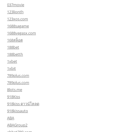
037movie
123lionth
123xos.com
1688sagame
1688vegasx.com
168สล็อต
188bet
188betth
1xbet
1xbit
789plus.com
789plus.com
8lots.me
918Kiss
918kiss ดาวน์โหลด
918kissauto
ABA
ABAGroup2