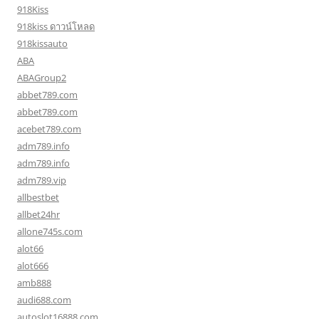
918Kiss
918kiss ดาวน์โหลด
918kissauto
ABA
ABAGroup2
abbet789.com
abbet789.com
acebet789.com
adm789.info
adm789.info
adm789.vip
allbestbet
allbet24hr
allone745s.com
alot66
alot666
amb888
audi688.com
autoslot16888.com