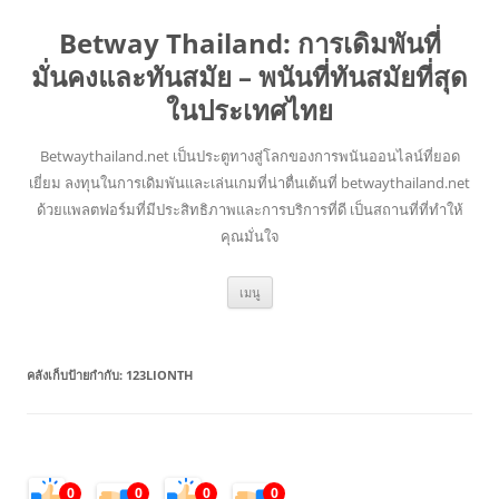
Betway Thailand: การเดิมพันที่
มั่นคงและทันสมัย – พนันที่ทันสมัยที่สุด
ในประเทศไทย
Betwaythailand.net เป็นประตูทางสู่โลกของการพนันออนไลน์ที่ยอด
เยี่ยม ลงทุนในการเดิมพันและเล่นเกมที่น่าตื่นเต้นที่ betwaythailand.net
ด้วยแพลตฟอร์มที่มีประสิทธิภาพและการบริการที่ดี เป็นสถานที่ที่ทำให้
คุณมั่นใจ
ข้าม
เมนู
ไป
ยัง
เนื้อหา
คลังเก็บป้ายกำกับ:
123LIONTH
0
0
0
0