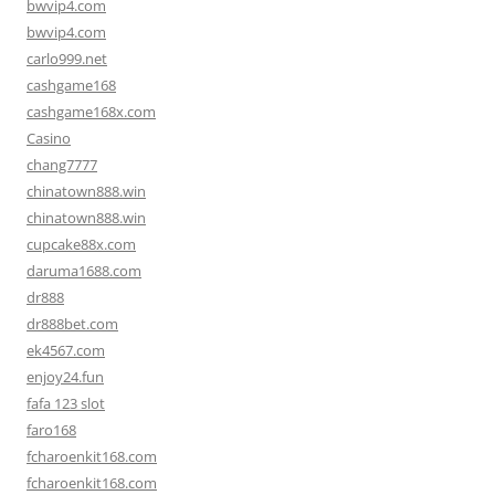
bwvip4.com
bwvip4.com
carlo999.net
cashgame168
cashgame168x.com
Casino
chang7777
chinatown888.win
chinatown888.win
cupcake88x.com
daruma1688.com
dr888
dr888bet.com
ek4567.com
enjoy24.fun
fafa 123 slot
faro168
fcharoenkit168.com
fcharoenkit168.com