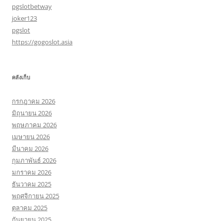
pgslotbetway
joker123
pgslot
https://gogoslot.asia
คลังเก็บ
กรกฎาคม 2026
มิถุนายน 2026
พฤษภาคม 2026
เมษายน 2026
มีนาคม 2026
กุมภาพันธ์ 2026
มกราคม 2026
ธันวาคม 2025
พฤศจิกายน 2025
ตุลาคม 2025
กันยายน 2025