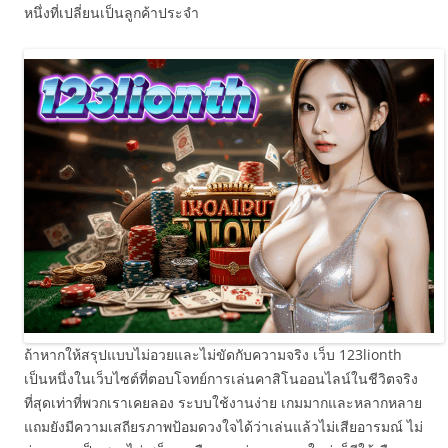
หนึ่งที่เปลี่ยนเป็นลูกค้าประจำ
ถ้าหากให้สรุปแบบไม่อวยและไม่ขัดกับความจริง เว็บ 123lionth
เป็นหนึ่งในเว็บไซต์ที่ตอบโจทย์การเล่นคาสิโนออนไลน์ในชีวิตจริง
ที่สุดเท่าที่พวกเราเคยลอง ระบบใช้งานง่าย เกมมากและหลากหลาย
แถมยังมีความเสถียรภาพป้อมดวงใจได้ว่าเล่นแล้วไม่เสียอารมณ์ ไม่