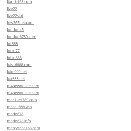
lionth168.com
live22
live22slot
lnw365bet.com
london45
london6789.com
lot888
lotto77
lotto888
luis16888.com
luke999.net
lux555.net
m4newonline.com
m4newonline.com
mac1bet789.com
macau888.win
mario678
mario678.info
mercyrosa168.com