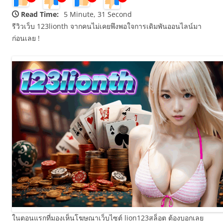
Read Time:
5 Minute, 31 Second
รีวิวเว็บ 123lionth จากคนไม่เคยพึงพอใจการเดิมพันออนไลน์มา
ก่อนเลย !
ในตอนแรกที่มองเห็นโฆษณาเว็บไซต์ lion123สล็อต ต้องบอกเลย