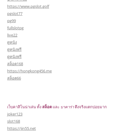
https://www.pgslot.golf
pgslot77
pg99
fullslotpg
live22
ดูหนัง
ดูหนังฟรี
ดูหนังฟรี
สล็อต168
https://hongkong456.me
สล็อต66
เว็บคาสิโนน่าเล่น ทั้ง
สล็อต
และ
บาคาร่า
ตึงจริงแตกบ่อยมาก
joker123
slot168
https://jin55.net