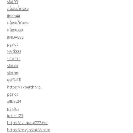
slot99
สล็อตเว็บตรง
jinda44
สล็อตเว็บตรง
สล็อต888
JINDA888
pgslot
พุซซี่888
บาคาร่า
slotxo
slotpg
ดูหนังโป๊
https://1xbetth.vip
pgslot
allbet24
pg slot
joker 123
https://samurai777.net
https://tokyoslot88.com