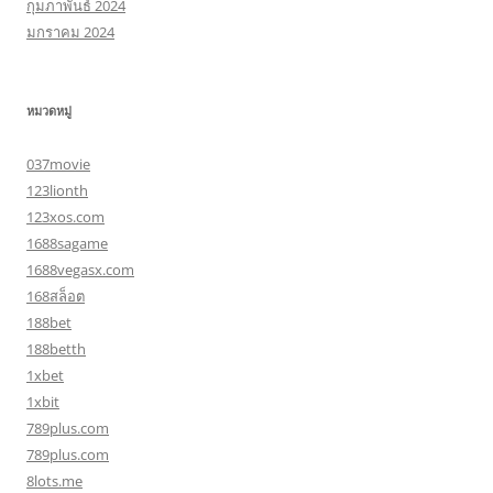
กุมภาพันธ์ 2024
มกราคม 2024
หมวดหมู่
037movie
123lionth
123xos.com
1688sagame
1688vegasx.com
168สล็อต
188bet
188betth
1xbet
1xbit
789plus.com
789plus.com
8lots.me