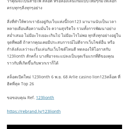
ว่าคุณจะเป็นสายไพ่ สล็อต หรือลองเล่นเกมแบบใหม่ๆก็มีให้เลือก
ครบทุกๆสิ่งทุกๆอย่าง
สิ่งที่ทำให้พวกเรายังอยู่กับเว็บแห่งนี้lion123 มานานนับเป็นเวลา
หลายเดือนคือความมั่นใจ ความสุจริตใจ รวมทั้งการพัฒนาอย่าง
สม่ำเสมอ ไม่มีอะไรเยอะเกินไป ไม่มีอะไรไม่พอ ทุกสิ่งทุกอย่างอยู่ใน
จุดที่พอดี ถ้าหากคุณเคยมีประสบการณ์ไม่ดีจากเว็บไซต์อื่น หรือ
กำลังลังเลว่าจะเริ่มเล่นกับเว็บไซต์ไหนดี ทดลองให้โอกาสกับ
123lionth สักครั้ง บางทีอาจจะแปลงเป็นจุดเริ่มแรกที่ดีของคุณ
ราวกับที่เกิดขึ้นกับพวกเราก็ได้
สล็อตเปิดใหม่ 123lionth 6 พ.ย. 68 Arlie casino lion123สล็อต ที่
ฮิตที่สุด Top 26
ขอขอบคุณ Ref.
123lionth
https://rebrand.ly/123lionth