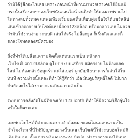
ว่ามิได้รู้สึกอะไรเลย เพราะก่อนหน้าที่ผ่านมาพวกเราเคยได้ยินแม้
กระนั้นเรื่องลบๆของเว็บพนันออนไลน์ จนถึงทำให้มองภาพรวมไป
ในทางลบทั้งหมด แต่พอเพียงเริ่มมองเห็นเพื่อนฝูงเชื่อใจได้แชร์สลิป
เงินเข้าออกจากเว็บไซต์แห่งนี้lion123สล็อต พร้อมกล่าวแบบไม่อวย
ว่ามันใช้งานง่าย ระบบดี เล่นได้จริง ไม่ล็อกยูส ก็เริ่มลังเลและก็
ตกลงใจทดลองสมัครมอง
สิ่งที่ทำให้เปลี่ยนความคิดตั้งแต่หนแรกเป็น หน้าตา
เว็บไซต์lion123สล็อต ดูโปร ระบบเสถียร สมัครง่าย ไม่ต้องแอด
ไลน์ ไม่ต้องกลัวข้อมูลรั่ว แค่ใส่เบอร์ ผูกบัญชีธนาคารก็เล่นได้ใน
ทันที ความง่ายนี้แหละที่ทำให้รู้สึกว่า เอ้อ มันดูบริสุทธิ์ใจดี ไม่บาก
บั่นยัดอะไรใส่เรามากจนเกินความจำเป็น
ระบบการคลังอัตโนมัติของเว็บ 123lionth ที่ทำให้มีความรู้สึกอุ่นใจ
ครั้งใดก็ตามเล่น
เคยพบเว็บไซต์ที่ฝากถอนคราวจำต้องคอยแอดไม่นตอบนานเป็น
ชั่วโมงไหม ที่นี่ไม่มีปัญหาอย่างนั้นเลย เว็บไซต์นี้ใช้ระบบอัตโนมัติ
เต็มต้นแบบ ตั้งแต่ฝากเงินจนกระทั่งเบิกเงิน ทำรายการเองได้หมด