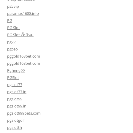
p2vvip
paramax1688.info
PG
PG Slot
PG Slot เว็บใหม่
pg77
pgceo
pggold168bet.com
pggold168bet.com
Pgheng99
PGSlot
pgslot77
pgslot77.in
pgslot99
pgslot99.in
pgslot999bets.com
pgslotgolf
pgslotth