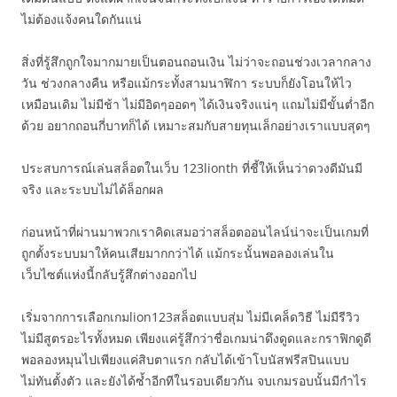
ไม่ต้องแจ้งคนใดกันแน่
สิ่งที่รู้สึกถูกใจมากมายเป็นตอนถอนเงิน ไม่ว่าจะถอนช่วงเวลากลาง
วัน ช่วงกลางคืน หรือแม้กระทั้งสามนาฬิกา ระบบก็ยังโอนให้ไว
เหมือนเดิม ไม่มีช้า ไม่มีอิดๆออดๆ ได้เงินจริงแน่ๆ แถมไม่มีขั้นต่ำอีก
ด้วย อยากถอนกี่บาทก็ได้ เหมาะสมกับสายทุนเล็กอย่างเราแบบสุดๆ
ประสบการณ์เล่นสล็อตในเว็บ 123lionth ที่ชี้ให้เห็นว่าดวงดีมันมี
จริง และระบบไม่ได้ล็อกผล
ก่อนหน้าที่ผ่านมาพวกเราคิดเสมอว่าสล็อตออนไลน์น่าจะเป็นเกมที่
ถูกตั้งระบบมาให้คนเสียมากกว่าได้ แม้กระนั้นพอลองเล่นใน
เว็บไซต์แห่งนี้กลับรู้สึกต่างออกไป
เริ่มจากการเลือกเกมlion123สล็อตแบบสุ่ม ไม่มีเคล็ดวิธี ไม่มีรีวิว
ไม่มีสูตรอะไรทั้งหมด เพียงแค่รู้สึกว่าชื่อเกมน่าดึงดูดและกราฟิกดูดี
พอลองหมุนไปเพียงแค่สิบตาแรก กลับได้เข้าโบนัสฟรีสปินแบบ
ไม่ทันตั้งตัว และยังได้ซ้ำอีกทีในรอบเดียวกัน จบเกมรอบนั้นมีกำไร