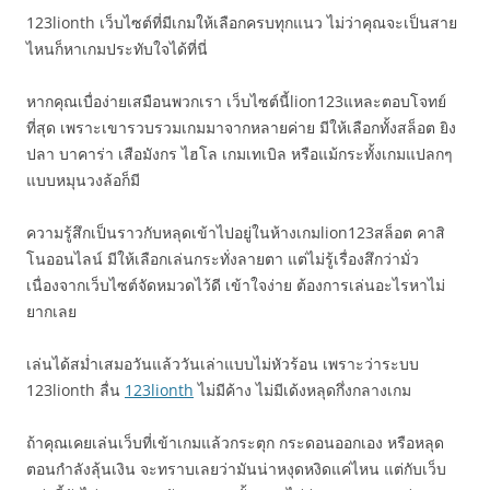
123lionth เว็บไซต์ที่มีเกมให้เลือกครบทุกแนว ไม่ว่าคุณจะเป็นสาย
ไหนก็หาเกมประทับใจได้ที่นี่
หากคุณเบื่อง่ายเสมือนพวกเรา เว็บไซต์นี้lion123แหละตอบโจทย์
ที่สุด เพราะเขารวบรวมเกมมาจากหลายค่าย มีให้เลือกทั้งสล็อต ยิง
ปลา บาคาร่า เสือมังกร ไฮโล เกมเทเบิล หรือแม้กระทั้งเกมแปลกๆ
แบบหมุนวงล้อก็มี
ความรู้สึกเป็นราวกับหลุดเข้าไปอยู่ในห้างเกมlion123สล็อต คาสิ
โนออนไลน์ มีให้เลือกเล่นกระทั่งลายตา แต่ไม่รู้เรื่องสึกว่ามั่ว
เนื่องจากเว็บไซต์จัดหมวดไว้ดี เข้าใจง่าย ต้องการเล่นอะไรหาไม่
ยากเลย
เล่นได้สม่ำเสมอวันแล้ววันเล่าแบบไม่หัวร้อน เพราะว่าระบบ
123lionth ลื่น
123lionth
ไม่มีค้าง ไม่มีเด้งหลุดกึ่งกลางเกม
ถ้าคุณเคยเล่นเว็บที่เข้าเกมแล้วกระตุก กระดอนออกเอง หรือหลุด
ตอนกำลังลุ้นเงิน จะทราบเลยว่ามันน่าหงุดหงิดแค่ไหน แต่กับเว็บ