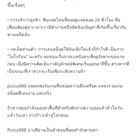
ขึ้นเรื่อยๆ
• การบริการลูกค้า: ทีมแอดไม่นที่คอยดูแลตลอด 24 ชั่วโมง คือ
เพื่อนพ้องคู่ขาเวลาเรามีคำถามหรือขัดข้องปัญหาที่เกิดขึ้นเกี่ยวกับ
ทางเคล็ดลับ
• กลเม็ดส่วนตัว: การเล่นสล็อตให้บันเทิงใจแล้วก็กำไรดี เป็นการ
“ไม่ใจร้อน” นะครับ ผมชอบเริ่มจากเบทน้อยๆเพื่อดูจังหวะของเกม
ก่อน เมื่อมีความคิดเห็นว่าสัญลักษณ์พิเศษเริ่มออกมาถี่ขึ้น ต่างหากที่
เป็นขณะที่เราควรจะเริ่มเพิ่มระดับความท้า
pussy888 แพลตฟอร์มเกมที่ปล่อยความตึงเครียด แหล่งรวมเกม
สล็อตที่เล่นง่าย แตกจริง
ถ้าหากคุณกำลังมองหาพื้นที่สำหรับพักจากความอ่อนล้าล้าในวัน
แล้ววันเล่า การก้าวเข้าสู่โลกของ
Pussy888 บางทีอาจเป็นคำตอบที่คุณกำลังตามหา