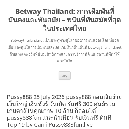
Betway Thailand: การเดิมพันที่
มั่นคงและทันสมัย – พนันที่ทันสมัยที่สุด
ในประเทศไทย
Betwaythailand.net เป็นประตูทางสู่โลกของการพนันออนไลน์ที่ยอด
เยี่ยม ลงทุนในการเดิมพันและเล่นเกมที่น่าตื่นเต้นที่ betwaythailand.net
ด้วยแพลตฟอร์มที่มีประสิทธิภาพและการบริการที่ดี เป็นสถานที่ที่ทำให้
คุณมั่นใจ
ข้าม
เมนู
ไป
ยัง
เนื้อหา
Pussy888 25 July 2026 pussy888 ถอนเงินง่าย
เว็บใหญ่ เงินชัวร์ วันเกิด รับฟรี 300 ศูนย์รวม
เกมคาสิโนคุณภาพ 10 ล้าน ก็ถอนได้
pussy888fun แนะนำเพื่อน รับเงินฟรี ทันที
Top 19 by Carri Pussy888fun.live