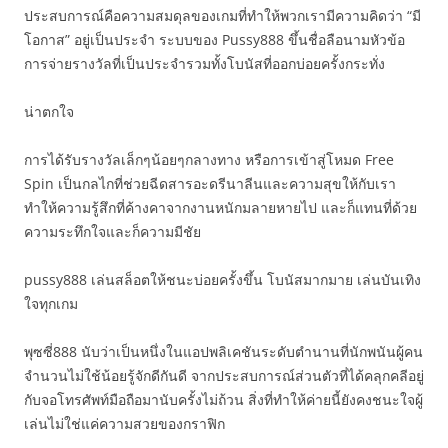
ประสบการณ์คือความสมดุลของเกมที่ทำให้พวกเรามีความคิดว่า “มี
โอกาส” อยู่เป็นประจำ ระบบของ Pussy888 ขึ้นชื่อลือนามหัวข้อ
การจ่ายรางวัลที่เป็นประจำรวมทั้งโบนัสที่ออกบ่อยครั้งกระทั่ง
น่าตกใจ
การได้รับรางวัลเล็กๆน้อยๆกลางทาง หรือการเข้าสู่โหมด Free
Spin เป็นกลไกที่ช่วยฉีดสารอะดรีนาลีนและความสุขให้กับเรา
ทำให้ความรู้สึกที่ค้างคาจากงานหนักมลายหายไป และก็แทนที่ด้วย
ความระทึกใจและก็ความมีชัย
pussy888 เล่นสล็อตให้ชนะบ่อยครั้งขึ้น โบนัสมากมาย เล่นบันเทิง
ใจทุกเกม
พุซซี่888 นับว่าเป็นหนึ่งในแอปพลิเคชันระดับตำนานที่นักพนันผู้คน
จำนวนไม่ใช้น้อยรู้จักดีกันดี จากประสบการณ์ส่วนตัวที่ได้คลุกคลีอยู่
กับจอโทรศัพท์มือถือมานับครั้งไม่ถ้วน สิ่งที่ทำให้ค่ายนี้ยังคงชนะใจผู้
เล่นไม่ใช่แค่ความสวยของกราฟิก