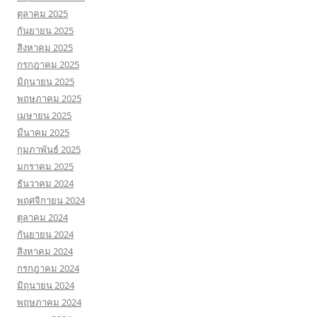
ตุลาคม 2025
กันยายน 2025
สิงหาคม 2025
กรกฎาคม 2025
มิถุนายน 2025
พฤษภาคม 2025
เมษายน 2025
มีนาคม 2025
กุมภาพันธ์ 2025
มกราคม 2025
ธันวาคม 2024
พฤศจิกายน 2024
ตุลาคม 2024
กันยายน 2024
สิงหาคม 2024
กรกฎาคม 2024
มิถุนายน 2024
พฤษภาคม 2024