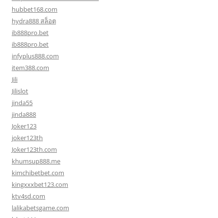
hubbet168.com
hydra888 สล็อต
ib888pro.bet
ib888pro.bet
infyplus888.com
item388.com
Jili
Jilislot
jinda55
jinda888
Joker123
joker123th
Joker123th.com
khumsup888.me
kimchibetbet.com
kingxxxbet123.com
ktv4sd.com
lalikabetsgame.com