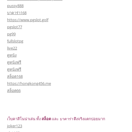
pussy888
บาคาร่า168
https://www.pgslot.golf
pgslot77
pg99
fullslotpg
live22
ดูหนัง
ดูหนังฟรี
ดูหนังฟรี
สล็อต168
https://hongkong456.me
สล็อต66
เว็บคาสิโนน่าเล่น ทั้ง
สล็อต
และ
บาคาร่า
ตึงจริงแตกบ่อยมาก
joker123