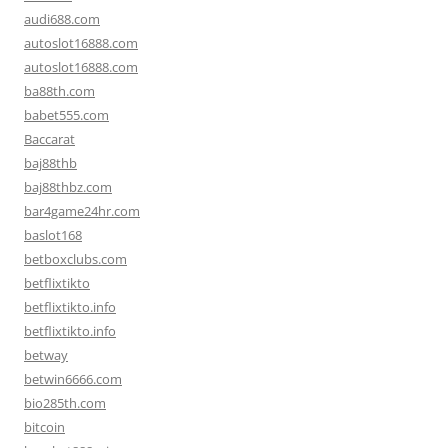
audi688.com
autoslot16888.com
autoslot16888.com
ba88th.com
babet555.com
Baccarat
baj88thb
baj88thbz.com
bar4game24hr.com
baslot168
betboxclubs.com
betflixtikto
betflixtikto.info
betflixtikto.info
betway
betwin6666.com
bio285th.com
bitcoin