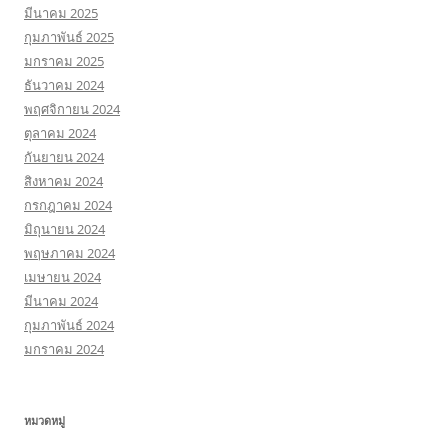
มีนาคม 2025
กุมภาพันธ์ 2025
มกราคม 2025
ธันวาคม 2024
พฤศจิกายน 2024
ตุลาคม 2024
กันยายน 2024
สิงหาคม 2024
กรกฎาคม 2024
มิถุนายน 2024
พฤษภาคม 2024
เมษายน 2024
มีนาคม 2024
กุมภาพันธ์ 2024
มกราคม 2024
หมวดหมู่