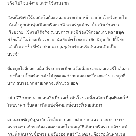
จริง ไม่ใช่แค่งามแต่ว่าใช้งานยาก
สิ่งหนึ่งที่ทำให้ผมติดใจตั้งแต่ตอนแรกเป็น หน้าตาเว็บเว็บซื้อหวยไม่
เน้นย้ำลูกเล่นฟุ่มเฟือยหรือกราฟิกเวอร์ๆแม้กระนั้นเน้นย้ำความ
เรียบง่าย ใช้งานได้จริง ระบบการแทงมีช่องให้กรอกเลขหลายชุด
พร้อมได้ ไม่ต้องเสียเวลามานั่งพิมพ์ครั้งละบรรทัด มีปุ่ม ก๊อปปี้โพย
แล้วก็ แทงซ้ำ ที่ช่วยย่นเวลาสุดๆสำหรับคนที่เล่นเลขเดิมเป็น
ประจำ
ที่ผมถูกใจอีกอย่างคือ มีระบบระเบียบแจ้งเตือนรอบลอตเตอรี่ใกล้ออก
และก็สรุปโพยย้อนหลังให้ดูตลอดว่าผลลอตเตอรี่ออกอะไร เราถูกกี่
บาท สบายมากมายเวลาจะคำนวณยอด
lotto77 ระบบฝากถอนเงินที่รวดเร็วทันใจรวมทั้งเสถียรที่สุดที่เคยใช้
ในบรรดาเว็บสลากกินแบ่งทั้งหมดทั้งปวงที่เคยเล่นมา
ผมเคยเผชิญปัญหากับเว็บอื่นมาบ่อยว่าฝากง่ายแต่ว่าถอนยาก บาง
คราวถอนแล้วจะต้องรอคอยแอดไม่นอนุมัติเตียน หรือระบบค้าง แม้
กระนั้นกับ เว็บซื้อหวย ผมรับรองเลยว่าไม่เคยจะต้องรอเงินผ่านวัน