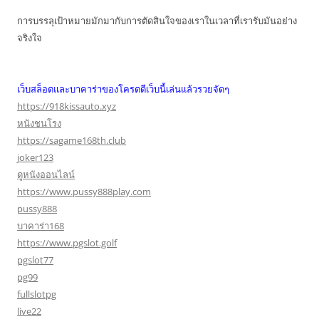
การบรรลุเป้าหมายมักมากับการตัดสินใจของเราในเวลาที่เรารับมันอย่าง
จริงใจ
เว็บสล็อตและบาคาร่าของโครตดีเว็บนี้เล่นแล้วรวยจัดๆ
https://918kissauto.xyz
หนังชนโรง
https://sagame168th.club
joker123
ดูหนังออนไลน์
https://www.pussy888play.com
pussy888
บาคาร่า168
https://www.pgslot.golf
pgslot77
pg99
fullslotpg
live22