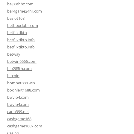
baj88thbz.com
bar4game24hr.com
baslot168
betboxclubs.com
betflixtikto
betflixtikto.info
betflixtikto.info
betway
betwin6666.com
bio285th.com
bitcoin
bombet888.win
boonlert1688.com
bwvip4.com
bwvip4.com
carlo999.net
cashgame168
cashgame168x.com
Casino