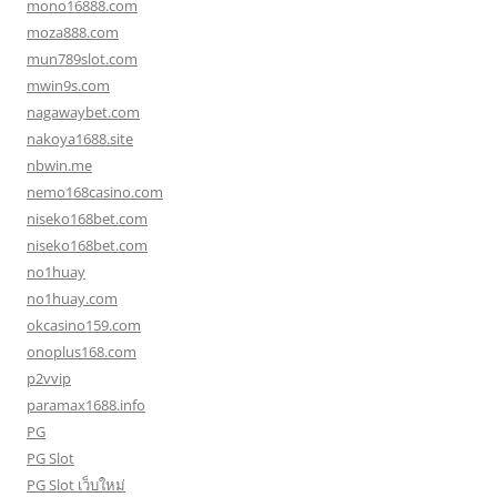
mono16888.com
moza888.com
mun789slot.com
mwin9s.com
nagawaybet.com
nakoya1688.site
nbwin.me
nemo168casino.com
niseko168bet.com
niseko168bet.com
no1huay
no1huay.com
okcasino159.com
onoplus168.com
p2vvip
paramax1688.info
PG
PG Slot
PG Slot เว็บใหม่