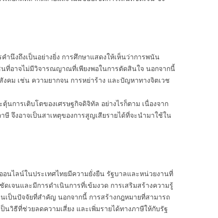
คำนึงถึงเป็นอย่างยิ่ง การศึกษาแสดงให้เห็นว่าการพนัน
ที่อาจไม่มีวิจารณญาณที่เพียงพอในการตัดสินใจ นอกจากนี้
สังคม เช่น ความยากจน การหย่าร้าง และปัญหาทางจิตเวช
ะตุ้นการเติบโตของเศรษฐกิจดิจิทัล อย่างไรก็ตาม เนื่องจาก
่ยงภาษี จึงอาจเป็นสาเหตุของการสูญเสียรายได้ที่จะนำมาใช้ใน
นออนไลน์ในประเทศไทยมีความยั่งยืน รัฐบาลและหน่วยงานที่
ชัดเจนและมีการดำเนินการที่เข้มงวด การเสริมสร้างความรู้
เป็นปัจจัยที่สำคัญ นอกจากนี้ การสร้างกฎหมายที่สามารถ
วิธีที่ช่วยลดความเสี่ยง และเพิ่มรายได้ทางภาษีให้กับรัฐ