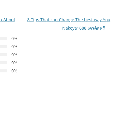
u About
8 Tips That can Change The best way You
Nakoya1688 เครดิตฟรี
→
0%
0%
0%
0%
0%