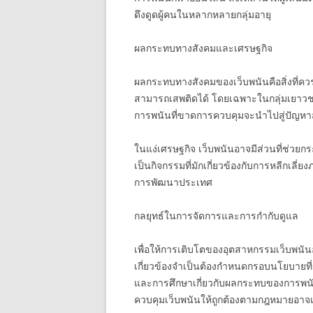
ดึงดูดผู้คนในหลากหลายกลุ่มอายุ
ผลกระทบทางสังคมและเศรษฐกิจ
ผลกระทบทางสังคมของเว็บพนันคือสิ่งที่ควร
สามารถเสพติดได้ โดยเฉพาะในกลุ่มเยาวชน
การพนันที่ขาดการควบคุมจะนำไปสู่ปัญหา
ในแง่เศรษฐกิจ เว็บพนันอาจมีส่วนที่ช่วยกร
เป็นกิจกรรมที่มักเกี่ยวข้องกับการหลีกเลี
การพัฒนาประเทศ
กลยุทธ์ในการจัดการและการกำกับดูแล
เพื่อให้การเติบโตของอุตสาหกรรมเว็บพนั
เกี่ยวข้องจำเป็นต้องกำหนดกรอบนโยบายที่
และการศึกษาเกี่ยวกับผลกระทบของการพนัน
ควบคุมเว็บพนันให้ถูกต้องตามกฎหมายอาจเป็น