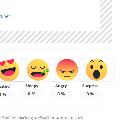
d.net
Sleepy
Angry
Surprise
cited
0
%
0
%
0
%
0
%
ดป้ายกำกับ
tia8king เครดิตฟรี
บน
4 เมษายน 2025