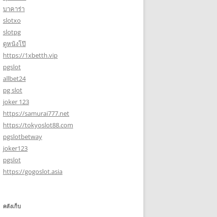
บาคาร่า
slotxo
slotpg
ดูหนังโป๊
https://1xbetth.vip
pgslot
allbet24
pg slot
joker 123
https://samurai777.net
https://tokyoslot88.com
pgslotbetway
joker123
pgslot
https://gogoslot.asia
คลังเก็บ