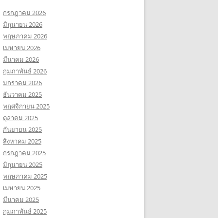
กรกฎาคม 2026
มิถุนายน 2026
พฤษภาคม 2026
เมษายน 2026
มีนาคม 2026
กุมภาพันธ์ 2026
มกราคม 2026
ธันวาคม 2025
พฤศจิกายน 2025
ตุลาคม 2025
กันยายน 2025
สิงหาคม 2025
กรกฎาคม 2025
มิถุนายน 2025
พฤษภาคม 2025
เมษายน 2025
มีนาคม 2025
กุมภาพันธ์ 2025