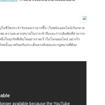
ัญในชีวิตประจำวันของเรามากขึ้น เว็บพนันออนไลน์เริ่มกลาย
งคมไทย ความสะดวกสบายในการเข้าถึงและการเดิมพันที่สามารถ
หนึ่งในธุรกิจที่เติบโตอย่างรวดเร็วในโลกออนไลน์ อย่างไร
ทยนั้นมาพร้อมกับประเด็นทางสังคมและกฎหมายที่ต้อง