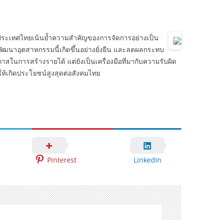
นประเทศไทยเน้นย้ำความสำคัญของการจัดการอย่างเป็น
ฒนาอุตสาหกรรมนี้เกิดขึ้นอย่างยั่งยืน และลดผลกระทบ
าสในการสร้างรายได้ แต่ยังเป็นเครื่องมือที่มากับความรับผิด
อให้เกิดประโยชน์สูงสุดต่อสังคมไทย
Pinterest
LinkedIn