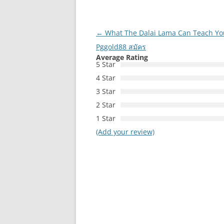
เมนู
←
What The Dalai Lama Can Teach Yo
นำทาง
Pggold88 สมัคร
Average Rating
เรื่อง
5 Star
4 Star
3 Star
2 Star
1 Star
(Add your review)