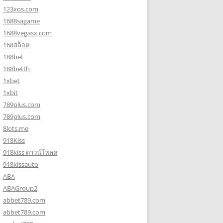
123xos.com
1688sagame
1688vegasx.com
168สล็อต
188bet
188betth
1xbet
1xbit
789plus.com
789plus.com
8lots.me
918Kiss
918kiss ดาวน์โหลด
918kissauto
ABA
ABAGroup2
abbet789.com
abbet789.com