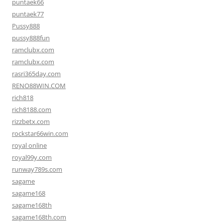
puntaek66
puntaek77
Pussy888
pussy888fun
ramclubx.com
ramclubx.com
rasri365day.com
RENO88WIN.COM
rich818
rich8188.com
rizzbetx.com
rockstar66win.com
royal online
royal99y.com
runway789s.com
sagame
sagame168
sagame168th
sagame168th.com