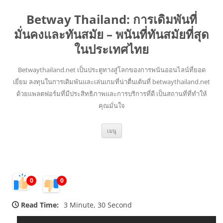
Betway Thailand: การเดิมพันที่
มั่นคงและทันสมัย – พนันที่ทันสมัยที่สุด
ในประเทศไทย
Betwaythailand.net เป็นประตูทางสู่โลกของการพนันออนไลน์ที่ยอด
เยี่ยม ลงทุนในการเดิมพันและเล่นเกมที่น่าตื่นเต้นที่ betwaythailand.net
ด้วยแพลตฟอร์มที่มีประสิทธิภาพและการบริการที่ดี เป็นสถานที่ที่ทำให้
คุณมั่นใจ
ข้าม
เมนู
ไป
ยัง
เนื้อหา
0
0
Read Time:
3 Minute, 30 Second