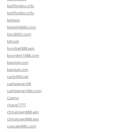
betflixtikto.info
betflixtikto.info
betway
betwin6666.com
bio285th.com
bitcoin
bombet888.win
boonlert1688.com
bwvip4.com
bwvip4.com
carlo999.net
cashgame168
cashgame168x.com
Casino
chang7777
chinatown888.win
chinatown888.win
cupcake88x.com