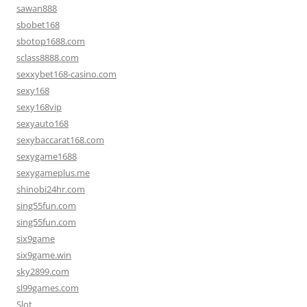
sawan888
sbobet168
sbotop1688.com
sclass8888.com
sexxybet168-casino.com
sexy168
sexy168vip
sexyauto168
sexybaccarat168.com
sexygame1688
sexygameplus.me
shinobi24hr.com
sing55fun.com
sing55fun.com
six9game
six9game.win
sky2899.com
sl99games.com
Slot