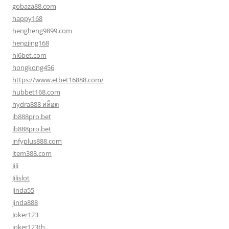
gobaza88.com
happy168
hengheng9899.com
hengjing168
hi6bet.com
hongkong456
https://www.etbet16888.com/
hubbet168.com
hydra888 สล็อต
ib888pro.bet
ib888pro.bet
infyplus888.com
item388.com
Jili
Jilislot
jinda55
jinda888
Joker123
joker123th