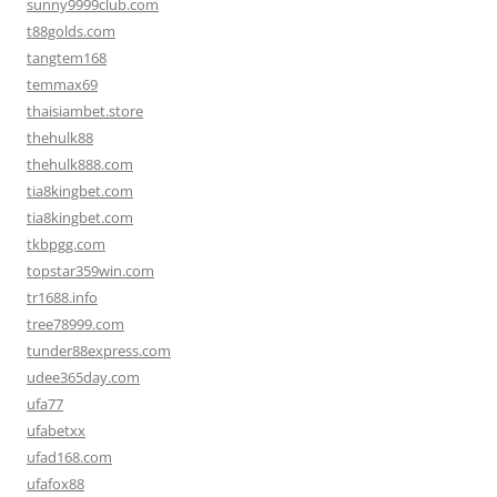
sunny9999club.com
t88golds.com
tangtem168
temmax69
thaisiambet.store
thehulk88
thehulk888.com
tia8kingbet.com
tia8kingbet.com
tkbpgg.com
topstar359win.com
tr1688.info
tree78999.com
tunder88express.com
udee365day.com
ufa77
ufabetxx
ufad168.com
ufafox88