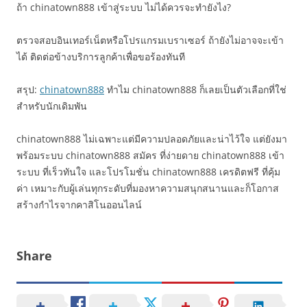
ถ้า chinatown888 เข้าสู่ระบบ ไม่ได้ควรจะทำยังไง?
ตรวจสอบอินเทอร์เน็ตหรือโปรแกรมเบราเซอร์ ถ้ายังไม่อาจจะเข้า
ได้ ติดต่อข้างบริการลูกค้าเพื่อขอร้องทันที
สรุป:
chinatown888
ทำไม chinatown888 ก็เลยเป็นตัวเลือกที่ใช่
สำหรับนักเดิมพัน
chinatown888 ไม่เฉพาะแต่มีความปลอดภัยและน่าไว้ใจ แต่ยังมา
พร้อมระบบ chinatown888 สมัคร ที่ง่ายดาย chinatown888 เข้า
ระบบ ที่เร็วทันใจ และโปรโมชั่น chinatown888 เครดิตฟรี ที่คุ้ม
ค่า เหมาะกับผู้เล่นทุกระดับที่มองหาความสนุกสนานและก็โอกาส
สร้างกำไรจากคาสิโนออนไลน์
Share