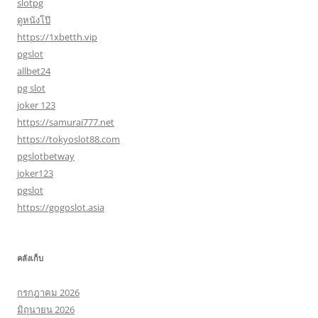
slotpg
ดูหนังโป๊
https://1xbetth.vip
pgslot
allbet24
pg slot
joker 123
https://samurai777.net
https://tokyoslot88.com
pgslotbetway
joker123
pgslot
https://gogoslot.asia
คลังเก็บ
กรกฎาคม 2026
มิถุนายน 2026