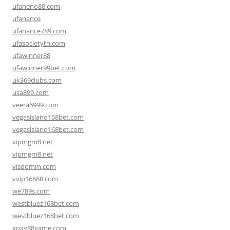
ufaheno88.com
ufanance
ufanance789.com
ufasocietyth.com
ufawinner88
ufawinner99bet.com
uk369clubs.com
usa899.com
veera6999.com
vegasisland168bet.com
vegasisland168bet.com
vipmgm8.net
vipmgm8.net
visdomm.com
vvip16688.com
we789s.com
westbluez168bet.com
westbluez168bet.com
xpay88game.com