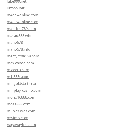
luke999.net
lux555.net
m4newonline.com
m4newonline.com
mac1bet789.com
macau888.win
mario678
mario678.info
mercyrosa168.com
mexicanoo.com
mia88th.com
mib555s.com
mmgoldsbets.com
mmplay-casino.com
mono16888.com
moza888.com
mun789slot.com
mwin9s.com
nagawaybet.com