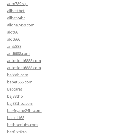
adm789.vip
allbestbet
allbet24hr
allone745s.com
alot66
alot666
amb888
audi688.com
autoslot16888.com
autoslot16888.com
ba88th.com
babet555.com
Baccarat
baj88thb
baj88thbz.com
bar4game24hr.com
baslot168
betboxclubs.com
betflixtikto