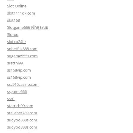
Slot Online
slot1111ok.com
slot168
Slotgame666 เข้าสู่ระบบ
Slotxo
slotxo24hr
spbetflik888.com
sqgame555s.com
sretthi99
ss168vip.com
ss168vip.com
ssc915casino.com
ssgame666
ssru
starrich99.com
stellabet789.com
sudyod888s.com
sudyod888s.com