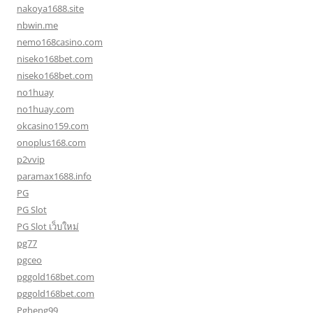
nakoya1688.site
nbwin.me
nemo168casino.com
niseko168bet.com
niseko168bet.com
no1huay
no1huay.com
okcasino159.com
onoplus168.com
p2vvip
paramax1688.info
PG
PG Slot
PG Slot เว็บใหม่
pg77
pgceo
pggold168bet.com
pggold168bet.com
Pgheng99