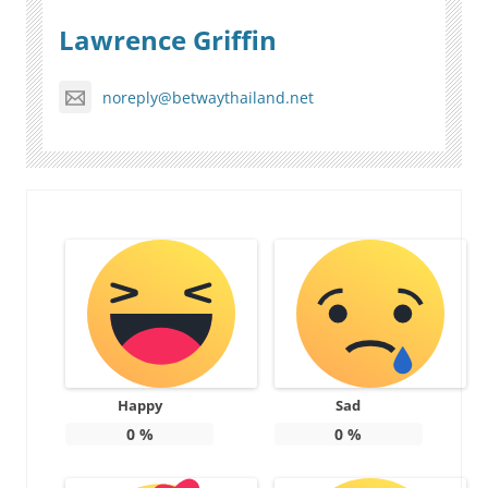
Lawrence Griffin
noreply@betwaythailand.net
Happy
Sad
0
%
0
%