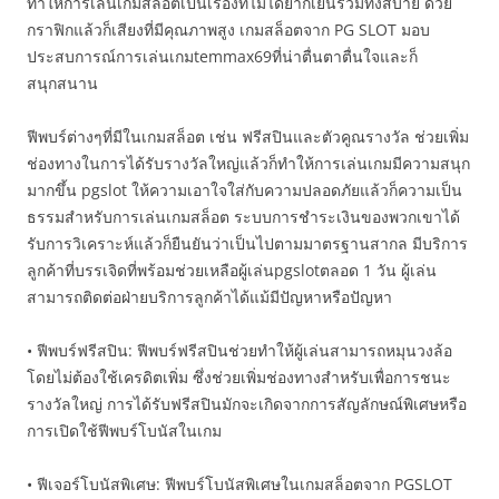
ทำให้การเล่นเกมสล็อตเป็นเรื่องที่ไม่ได้ยากเย็นรวมทั้งสบาย ด้วย
กราฟิกแล้วก็เสียงที่มีคุณภาพสูง เกมสล็อตจาก PG SLOT มอบ
ประสบการณ์การเล่นเกมtemmax69ที่น่าตื่นตาตื่นใจและก็
สนุกสนาน
ฟีพบร์ต่างๆที่มีในเกมสล็อต เช่น ฟรีสปินและตัวคูณรางวัล ช่วยเพิ่ม
ช่องทางในการได้รับรางวัลใหญ่แล้วก็ทำให้การเล่นเกมมีความสนุก
มากขึ้น pgslot ให้ความเอาใจใส่กับความปลอดภัยแล้วก็ความเป็น
ธรรมสำหรับการเล่นเกมสล็อต ระบบการชำระเงินของพวกเขาได้
รับการวิเคราะห์แล้วก็ยืนยันว่าเป็นไปตามมาตรฐานสากล มีบริการ
ลูกค้าที่บรรเจิดที่พร้อมช่วยเหลือผู้เล่นpgslotตลอด 1 วัน ผู้เล่น
สามารถติดต่อฝ่ายบริการลูกค้าได้แม้มีปัญหาหรือปัญหา
• ฟีพบร์ฟรีสปิน: ฟีพบร์ฟรีสปินช่วยทำให้ผู้เล่นสามารถหมุนวงล้อ
โดยไม่ต้องใช้เครดิตเพิ่ม ซึ่งช่วยเพิ่มช่องทางสำหรับเพื่อการชนะ
รางวัลใหญ่ การได้รับฟรีสปินมักจะเกิดจากการสัญลักษณ์พิเศษหรือ
การเปิดใช้ฟีพบร์โบนัสในเกม
• ฟีเจอร์โบนัสพิเศษ: ฟีพบร์โบนัสพิเศษในเกมสล็อตจาก PGSLOT