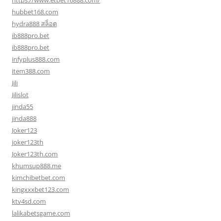
https://www.etbet16888.com/
hubbet168.com
hydra888 สล็อต
ib888pro.bet
ib888pro.bet
infyplus888.com
item388.com
Jili
Jilislot
jinda55
jinda888
Joker123
joker123th
Joker123th.com
khumsup888.me
kimchibetbet.com
kingxxxbet123.com
ktv4sd.com
lalikabetsgame.com