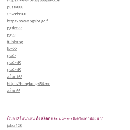
https://www.pussy888play.com
pussy888
บาคาร่า168
https://www.pgslot.golf
pgslot77
pg99
fullslotpg
live22
ดูหนัง
ดูหนังฟรี
ดูหนังฟรี
สล็อต168
https://hongkong456.me
สล็อต66
เว็บคาสิโนน่าเล่น ทั้ง
สล็อต
และ
บาคาร่า
ตึงจริงแตกบ่อยมาก
joker123