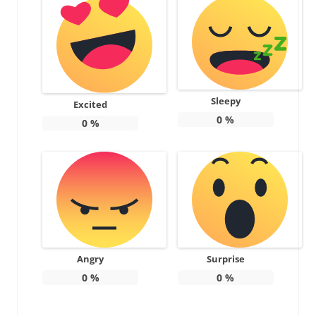
Sleepy
Excited
0
%
0
%
Angry
Surprise
0
%
0
%