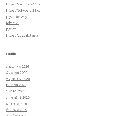
https://samurai777.net
https://tokyoslot88.com
pgslotbetway
joker123
pgslot
https://gogoslot.asia
คลังเก็บ
กรกฎาคม 2026
มิถุนายน 2026
พฤษภาคม 2026
เมษายน 2026
มีนาคม 2026
กุมภาพันธ์ 2026
มกราคม 2026
ธันวาคม 2025