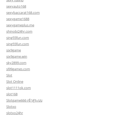
sexy168vip
sexyauto168
sexybaccarat168.com
sexygame1688
sexygameplus.me
shinobi24hr.com
sing55fun.com
sing55fun.com
six9game
six9game.win
sky2899.com
sl99games.com
Slot
Slot Online
slot1111ok.com
slot168
Slotgame666 เข้าสู่ระบบ
Slotxo
slotxo24hr