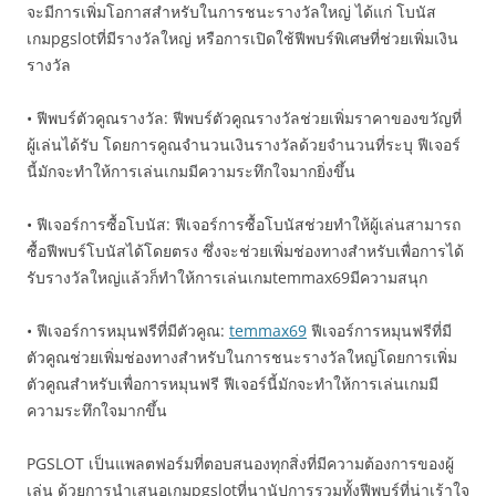
จะมีการเพิ่มโอกาสสำหรับในการชนะรางวัลใหญ่ ได้แก่ โบนัส
เกมpgslotที่มีรางวัลใหญ่ หรือการเปิดใช้ฟีพบร์พิเศษที่ช่วยเพิ่มเงิน
รางวัล
• ฟีพบร์ตัวคูณรางวัล: ฟีพบร์ตัวคูณรางวัลช่วยเพิ่มราคาของขวัญที่
ผู้เล่นได้รับ โดยการคูณจำนวนเงินรางวัลด้วยจำนวนที่ระบุ ฟีเจอร์
นี้มักจะทำให้การเล่นเกมมีความระทึกใจมากยิ่งขึ้น
• ฟีเจอร์การซื้อโบนัส: ฟีเจอร์การซื้อโบนัสช่วยทำให้ผู้เล่นสามารถ
ซื้อฟีพบร์โบนัสได้โดยตรง ซึ่งจะช่วยเพิ่มช่องทางสำหรับเพื่อการได้
รับรางวัลใหญ่แล้วก็ทำให้การเล่นเกมtemmax69มีความสนุก
• ฟีเจอร์การหมุนฟรีที่มีตัวคูณ:
temmax69
ฟีเจอร์การหมุนฟรีที่มี
ตัวคูณช่วยเพิ่มช่องทางสำหรับในการชนะรางวัลใหญ่โดยการเพิ่ม
ตัวคูณสำหรับเพื่อการหมุนฟรี ฟีเจอร์นี้มักจะทำให้การเล่นเกมมี
ความระทึกใจมากขึ้น
PGSLOT เป็นแพลตฟอร์มที่ตอบสนองทุกสิ่งที่มีความต้องการของผู้
เล่น ด้วยการนำเสนอเกมpgslotที่นานัปการรวมทั้งฟีพบร์ที่น่าเร้าใจ