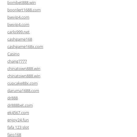
bombet888.win
boonlert1688.com
bwvip4.com
bwvip4.com
carlo999.net
cashgame168
cashgame168x.com
Casino
chang7777
chinatown888.win
chinatown888.win
cupcake88x.com
daruma1688.com
dr888
dr888bet.com
ek4567.com
enjoy24.fun
fafa 123 slot
faro168