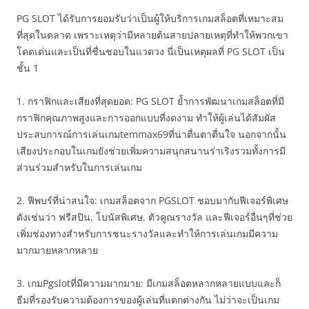
PG SLOT ได้รับการยอมรับว่าเป็นผู้ให้บริการเกมสล็อตที่เหมาะสม
ที่สุดในตลาด เพราะเหตุว่ามีหลายต้นสายปลายเหตุที่ทำให้พวกเขา
โดดเด่นและเป็นที่ชื่นชอบในแวดวง นี่เป็นเหตุผลที่ PG SLOT เป็น
ชั้น 1
1. กราฟิกและเสียงที่สุดยอด: PG SLOT ย้ำการพัฒนาเกมสล็อตที่มี
กราฟิกคุณภาพสูงและการออกแบบที่งดงาม ทำให้ผู้เล่นได้สัมผัส
ประสบการณ์การเล่นเกมtemmax69ที่น่าตื่นตาตื่นใจ นอกจากนั้น
เสียงประกอบในเกมยังช่วยเพิ่มความสนุกสนานร่าเริงรวมทั้งการมี
ส่วนร่วมสำหรับในการเล่นเกม
2. ฟีพบร์ที่น่าสนใจ: เกมสล็อตจาก PGSLOT ชอบมากับฟีเจอร์พิเศษ
ดังเช่นว่า ฟรีสปิน, โบนัสพิเศษ, ตัวคูณรางวัล และฟีเจอร์อื่นๆที่ช่วย
เพิ่มช่องทางสำหรับการชนะรางวัลและทำให้การเล่นเกมมีความ
มากมายหลากหลาย
3. เกมPgslotที่มีความมากมาย: มีเกมสล็อตหลากหลายแบบและก็
ธีมที่รองรับความต้องการของผู้เล่นที่แตกต่างกัน ไม่ว่าจะเป็นเกม